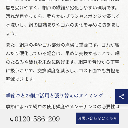
響を受けやすく、網戸の繊維が劣化しやすい環境です。
汚れが目立ったら、柔らかいブラシやスポンジで優しく
水洗いし、網の目詰まりやゴムの劣化を早めに防ぎまし
ょう。
また、網戸の枠やゴム部分の点検も重要です。ゴムが緩
んだり硬化している場合は、早めに交換することで、網
のたるみや破れを未然に防げます。網戸を普段から丁寧
に扱うことで、交換頻度を減らし、コスト面でも負担を
軽減できます。
季節ごとの網戸活用と張り替えのタイミング
季節によって網戸の使用頻度やメンテナンスの必要性は
大きく変わります。特に春から秋にかけては換気のため
0120-586-209
お問い合わせはこちら
に網戸を多用しますが、この時期に破れやたるみがある