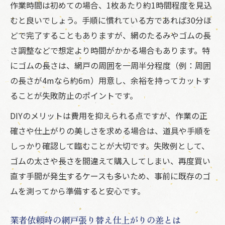
作業時間は初めての場合、1枚あたり約1時間程度を見込
むと良いでしょう。手順に慣れている方であれば30分ほ
どで完了することもありますが、網のたるみやゴムの長
さ調整などで想定より時間がかかる場合もあります。特
にゴムの長さは、網戸の周囲を一周半分程度（例：周囲
の長さが4mなら約6m）用意し、余裕を持ってカットす
ることが失敗防止のポイントです。
DIYのメリットは費用を抑えられる点ですが、作業の正
確さや仕上がりの美しさを求める場合は、道具や手順を
しっかり確認して臨むことが大切です。失敗例として、
ゴムの太さや長さを間違えて購入してしまい、再度買い
直す手間が発生するケースも多いため、事前に既存のゴ
ムを測ってから準備すると安心です。
業者依頼時の網戸張り替え仕上がりの差とは