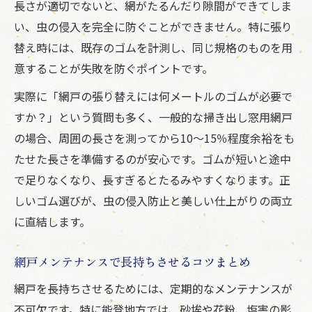
長さが適切でないと、網がたるんだり隙間ができてしま
い、虫の侵入を完全に防ぐことができません。特に張り
替え時には、既存のゴムを計測し、同じ規格のものを用
意することが失敗を防ぐポイントです。
実際に「網戸の張り替えには何メートルのゴムが必要で
すか？」という質問も多く、一般的な掃き出し窓用網戸
の場合、周囲の長さを測ってから10～15％程度余裕をも
たせた長さを準備するのが安心です。ゴムが短いと途中
で足りなくなり、長すぎるとたるみやすくなります。正
しいゴム選びが、虫の侵入防止と美しい仕上がりの両立
に直結します。
網戸メンテナンスで長持ちさせるコツまとめ
網戸を長持ちさせるためには、定期的なメンテナンスが
不可欠です。特に能登地方では、砂埃や花粉、塩害の影