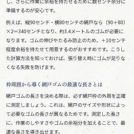
し、さらに作業に余裕を持たせるために数センチ余分に
準備するのが安心です。
例えば、縦90センチ・横80センチの網戸なら（90＋80）
×2＝340センチとなり、約3.4メートルのゴムが必要に
なります。ゴムの伸びやたるみ防止のため、＋10センチ
程度余裕を持たせて用意するのがおすすめです。こうし
た計算方法を知っておけば、張り替え時にゴムが足りな
くなる失敗を防げます。
枠周囲から導く網戸ゴムの最適な長さとは
網戸ゴムの長さを決める際は、必ず網戸枠の外周を正確
に測定しましょう。これは、網戸のサイズや形状によっ
て必要なゴムの長さが異なるためです。測定した長さ
に、作業のしやすさやゴムの余裕分を加えることで、最
適な長さを導き出せます。