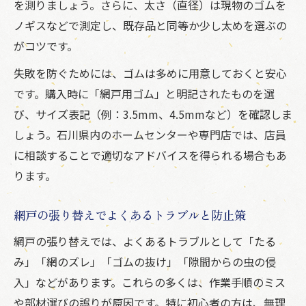
を測りましょう。さらに、太さ（直径）は現物のゴムを
網戸ゴムの劣化サインと交換時期の判断方
ノギスなどで測定し、既存品と同等か少し太めを選ぶの
法
がコツです。
網戸の張り替えで後悔しないための準備事
失敗を防ぐためには、ゴムは多めに用意しておくと安心
項
です。購入時に「網戸用ゴム」と明記されたものを選
網戸の規格違いによる失敗を防ぐ事前確認
び、サイズ表記（例：3.5mm、4.5mmなど）を確認しま
法
しょう。石川県内のホームセンターや専門店では、店員
網戸の張り替え判断は費用と仕上がりで決
に相談することで適切なアドバイスを得られる場合もあ
める
ります。
網戸の張り替えでよくあるトラブルと防止策
網戸の張り替えでは、よくあるトラブルとして「たる
み」「網のズレ」「ゴムの抜け」「隙間からの虫の侵
入」などがあります。これらの多くは、作業手順のミス
や部材選びの誤りが原因です。特に初心者の方は、無理