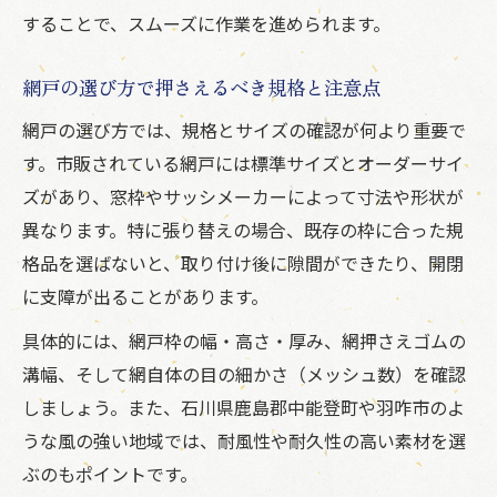
枠周囲から導く網戸ゴムの最適な長さとは
することで、スムーズに作業を進められます。
網戸張り替えはゴムの余裕をどう考えるべ
網戸の選び方で押さえるべき規格と注意点
きか
網戸ゴムの太さと長さを正確に測る手順解
網戸の選び方では、規格とサイズの確認が何より重要で
説
す。市販されている網戸には標準サイズとオーダーサイ
ズがあり、窓枠やサッシメーカーによって寸法や形状が
足りない場合の網戸ゴムつなぎ方と注意点
異なります。特に張り替えの場合、既存の枠に合った規
DIYと業者依頼のメリット比較まとめ
格品を選ばないと、取り付け後に隙間ができたり、開閉
網戸張り替えDIYの費用と作業時間の目安
に支障が出ることがあります。
業者依頼時の網戸張り替え仕上がりの差と
具体的には、網戸枠の幅・高さ・厚み、網押さえゴムの
は
溝幅、そして網自体の目の細かさ（メッシュ数）を確認
網戸DIYと業者依頼の耐久性比較ポイント
しましょう。また、石川県鹿島郡中能登町や羽咋市のよ
網戸の張り替えを自分でやるか依頼するか
うな風の強い地域では、耐風性や耐久性の高い素材を選
判断基準
ぶのもポイントです。
複数枚の網戸張り替えはどちらが得か徹底