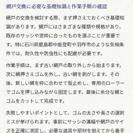
は
網戸交換に必要な基礎知識と作業手順の確認
失敗しない網戸の選び方とは何か
網戸の交換を検討する際、まず押さえておくべき基礎知
網戸の規格と目の細かさを選ぶポイント解
識があります。網戸にはさまざまな種類や規格があり、
説
既存のサッシや窓枠に合ったものを選ぶことが重要で
適切な網戸材質とゴムの組み合わせの見極
す。特に石川県鹿島郡中能登町や羽咋市のような気候条
め方
件では、耐久性や防虫性にも配慮が必要です。
網戸選びで迷わないためのチェックリスト
作業手順は、まず古い網戸の取り外しから始まります。
活用法
次に網押さえゴムを外し、古い網を剥がします。その
網戸の張り替え用ゴムサイズ選定の実践的
後、新しい網を枠に合わせて仮止めし、専用のローラー
基準
でゴムを押し込みながら固定します。最後に余分な網と
網戸の用途別選び方と最適なゴムの選定方
ゴムをカットして完成です。
法
失敗しやすいポイントとして、ゴムの太さや長さの選択
張り替え時のゴム長さを正しく見極めるコツ
ミスが挙げられます。事前にサッシの溝幅や網戸のサイ
網戸張り替えで必要なゴム長さの計算方法
ズを正確に測定し、必要な道具や部材を揃えてから着手