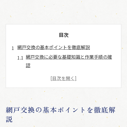
目次
網戸交換の基本ポイントを徹底解説
網戸交換に必要な基礎知識と作業手順の確
認
網戸の選び方で押さえるべき規格と注意点
網戸交換時に失敗しないためのゴム長さの
測り方
網戸の張り替えでよくあるトラブルと防止
網戸交換の基本ポイントを徹底解
策
説
網戸のゴム選びが仕上がりに与える影響と