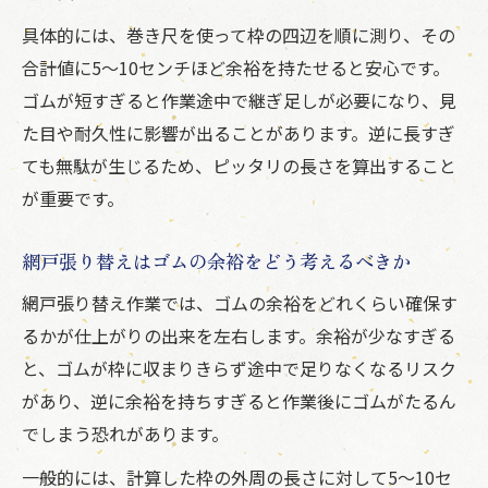
具体的には、巻き尺を使って枠の四辺を順に測り、その
合計値に5～10センチほど余裕を持たせると安心です。
ゴムが短すぎると作業途中で継ぎ足しが必要になり、見
た目や耐久性に影響が出ることがあります。逆に長すぎ
ても無駄が生じるため、ピッタリの長さを算出すること
が重要です。
網戸張り替えはゴムの余裕をどう考えるべきか
網戸張り替え作業では、ゴムの余裕をどれくらい確保す
るかが仕上がりの出来を左右します。余裕が少なすぎる
と、ゴムが枠に収まりきらず途中で足りなくなるリスク
があり、逆に余裕を持ちすぎると作業後にゴムがたるん
でしまう恐れがあります。
一般的には、計算した枠の外周の長さに対して5～10セ