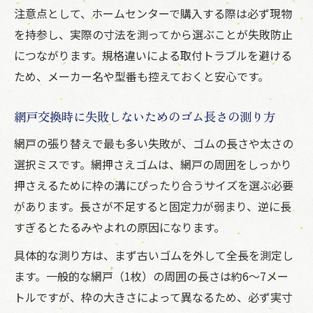
注意点として、ホームセンターで購入する際は必ず現物
比較
を持参し、実際の寸法を測ってから選ぶことが失敗防止
快適な住まい作りに役立つ網戸活用術
につながります。規格違いによる取付トラブルを避ける
網戸の選び方で住まいの快適性を高める方
ため、メーカー名や型番も控えておくと安心です。
法
虫の侵入を防ぐ網戸の工夫とゴムの重要性
網戸交換時に失敗しないためのゴム長さの測り方
網戸メンテナンスで長持ちさせるコツまと
網戸の張り替えで最も多い失敗が、ゴムの長さや太さの
め
選択ミスです。網押さえゴムは、網戸の周囲をしっかり
季節ごとの網戸活用と張り替えのタイミン
押さえるために枠の溝にぴったり合うサイズを選ぶ必要
グ
があります。長さが不足すると固定力が弱まり、逆に長
網戸の張り替え後に気を付けたいメンテナ
すぎるとたるみやよれの原因になります。
ンス
具体的な測り方は、まず古いゴムを外して全長を測定し
網戸の張り替えで後悔しない判断基準
ます。一般的な網戸（1枚）の周囲の長さは約6〜7メー
網戸張り替えのタイミングを見極めるポイ
トルですが、枠の大きさによって異なるため、必ず実寸
ント