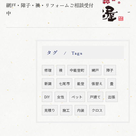
網戸・障子・襖・リフォームご相談受付
中
タグ
Tags
修理
襖
中能登町
網戸
障子
新調
七尾市
能登
張替え
畳
DIY
女性
ペット
戸建て
出張
見積り
施工
内装
クロス