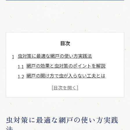
目次
虫対策に最適な網戸の使い方実践法
網戸の効果と虫対策のポイントを解説
網戸の開け方で虫が入らない工夫とは
虫が寄りつかない網戸の使い方のコツ
網戸を開ける方向と締め方の重要性
小さい虫の侵入を防ぐ網戸の秘訣
効果的な網戸活用で快適な室内維持
虫対策に最適な網戸の使い方実践
網戸を使った室内換気と虫対策の両立法
法