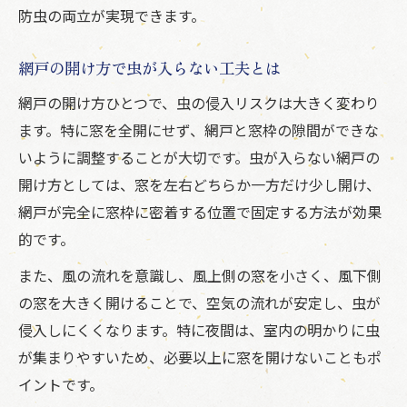
網戸の破れや隙間を早期発見する習慣
防虫の両立が実現できます。
網戸の機能維持に必要な定期点検の方法
網戸の開け方で虫が入らない工夫とは
虫がつく理由と網戸の点検ポイント解説
網戸のパッキンやモヘアの劣化確認術
網戸の開け方ひとつで、虫の侵入リスクは大きく変わり
虫除けスプレーと掃除による網戸防虫術
ます。特に窓を全開にせず、網戸と窓枠の隙間ができな
いように調整することが大切です。虫が入らない網戸の
網戸の内側から虫除けスプレーの使い方
開け方としては、窓を左右どちらか一方だけ少し開け、
掃除とスプレーで網戸の防虫効果を強化
網戸が完全に窓枠に密着する位置で固定する方法が効果
網戸に虫がつく原因を掃除で解決する方法
的です。
網戸の虫除け対策におすすめの掃除法
また、風の流れを意識し、風上側の窓を小さく、風下側
網戸の効果を高めるスプレー活用術
の窓を大きく開けることで、空気の流れが安定し、虫が
網戸を長持ちさせる日常のメンテナンス
侵入しにくくなります。特に夜間は、室内の明かりに虫
網戸を傷めず長持ちさせる掃除のコツ
が集まりやすいため、必要以上に窓を開けないこともポ
網戸の効果維持に役立つ日常メンテナンス
イントです。
網戸の破損予防と虫対策を両立させる方法