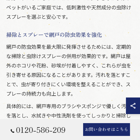
ペットがいるご家庭では、低刺激性や天然成分の虫除け
スプレーを選ぶと安心です。
掃除とスプレーで網戸の防虫効果を強化
網戸の防虫効果を最大限に発揮させるためには、定期的
な掃除と虫除けスプレーの併用が効果的です。網戸は屋
外のホコリや花粉、砂埃が付着しやすく、これらが虫を
引き寄せる原因になることがあります。汚れを落とすこ
とで、虫が寄り付きにくい環境を整えることができ、ス
プレーの持続力も向上します。
具体的には、網戸専用のブラシやスポンジで優しく汚れ
を落とし、水拭きや中性洗剤を使ってしっかりと掃除し
ましょう。その後、十分に乾燥させてから虫除けスプレ
0120-586-209
お問い合わせはこちら
ーを全体にまんべんなく噴霧します。掃除とスプレーを