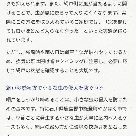
クも抑えられます。また、網戸側に風が当たるように開
けることで、虫が風に逆らって入りにくくなります。実
際にこの方法を取り入れているご家庭では、「窓を開け
ても虫がほとんど入らなくなった」といった実感が得ら
れています。
ただし、強風時や雨の日は網戸自体が破れやすくなるた
め、換気の際は開け幅やタイミングに注意し、必要に応
じて網戸の状態を確認することも大切です。
網戸の締め方で小さな虫の侵入を防ぐコツ
網戸をしっかり締めることは、小さな虫の侵入を防ぐた
めの基本です。特に石川県鹿島郡中能登町やかほく市で
は、季節ごとに発生する小さな虫が大量に室内へ入るケ
ースも多く、網戸の締め方が住環境の快適さを左右しま
す。