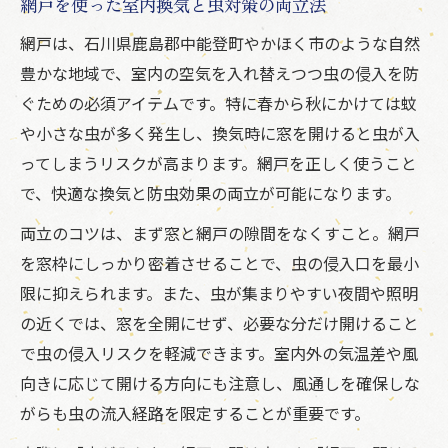
網戸を使った室内換気と虫対策の両立法
網戸は、石川県鹿島郡中能登町やかほく市のような自然
豊かな地域で、室内の空気を入れ替えつつ虫の侵入を防
ぐための必須アイテムです。特に春から秋にかけては蚊
や小さな虫が多く発生し、換気時に窓を開けると虫が入
ってしまうリスクが高まります。網戸を正しく使うこと
で、快適な換気と防虫効果の両立が可能になります。
両立のコツは、まず窓と網戸の隙間をなくすこと。網戸
を窓枠にしっかり密着させることで、虫の侵入口を最小
限に抑えられます。また、虫が集まりやすい夜間や照明
の近くでは、窓を全開にせず、必要な分だけ開けること
で虫の侵入リスクを軽減できます。室内外の気温差や風
向きに応じて開ける方向にも注意し、風通しを確保しな
がらも虫の流入経路を限定することが重要です。