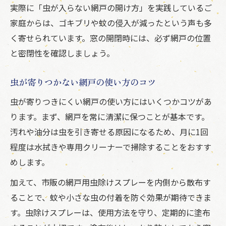
実際に「虫が入らない網戸の開け方」を実践しているご
日常の網戸チェックで快適な防虫環境を維
家庭からは、ゴキブリや蚊の侵入が減ったという声も多
持
く寄せられています。窓の開閉時には、必ず網戸の位置
網戸の締め方次第で耐久性と防虫効果アッ
と密閉性を確認しましょう。
プ
虫が寄りつかない網戸の使い方のコツ
虫が寄りつきにくい網戸の使い方にはいくつかコツがあ
ります。まず、網戸を常に清潔に保つことが基本です。
汚れや油分は虫を引き寄せる原因になるため、月に1回
程度は水拭きや専用クリーナーで掃除することをおすす
めします。
加えて、市販の網戸用虫除けスプレーを内側から散布す
ることで、蚊や小さな虫の付着を防ぐ効果が期待できま
す。虫除けスプレーは、使用方法を守り、定期的に塗布