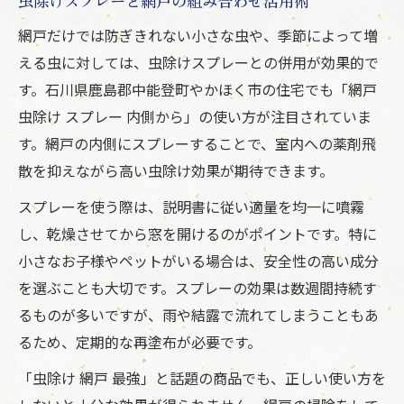
虫除けスプレーと網戸の組み合わせ活用術
網戸だけでは防ぎきれない小さな虫や、季節によって増
える虫に対しては、虫除けスプレーとの併用が効果的で
す。石川県鹿島郡中能登町やかほく市の住宅でも「網戸
虫除け スプレー 内側から」の使い方が注目されていま
す。網戸の内側にスプレーすることで、室内への薬剤飛
散を抑えながら高い虫除け効果が期待できます。
スプレーを使う際は、説明書に従い適量を均一に噴霧
し、乾燥させてから窓を開けるのがポイントです。特に
小さなお子様やペットがいる場合は、安全性の高い成分
を選ぶことも大切です。スプレーの効果は数週間持続す
るものが多いですが、雨や結露で流れてしまうこともあ
るため、定期的な再塗布が必要です。
「虫除け 網戸 最強」と話題の商品でも、正しい使い方を