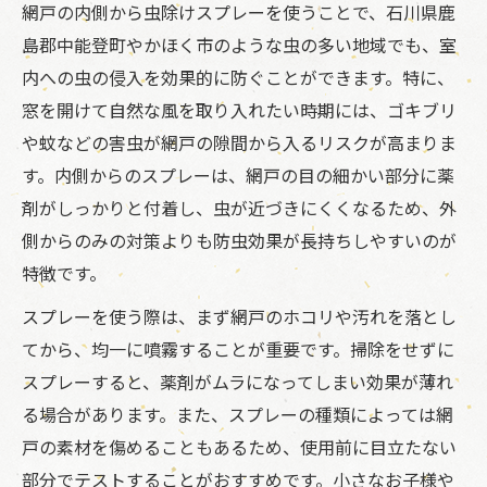
網戸の内側から虫除けスプレーを使うことで、石川県鹿
島郡中能登町やかほく市のような虫の多い地域でも、室
内への虫の侵入を効果的に防ぐことができます。特に、
窓を開けて自然な風を取り入れたい時期には、ゴキブリ
や蚊などの害虫が網戸の隙間から入るリスクが高まりま
す。内側からのスプレーは、網戸の目の細かい部分に薬
剤がしっかりと付着し、虫が近づきにくくなるため、外
側からのみの対策よりも防虫効果が長持ちしやすいのが
特徴です。
スプレーを使う際は、まず網戸のホコリや汚れを落とし
てから、均一に噴霧することが重要です。掃除をせずに
スプレーすると、薬剤がムラになってしまい効果が薄れ
る場合があります。また、スプレーの種類によっては網
戸の素材を傷めることもあるため、使用前に目立たない
部分でテストすることがおすすめです。小さなお子様や