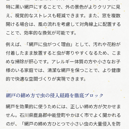
特に黒い網戸にすることで、外の景色がよりクリアに見
え、視覚的なストレスも軽減できます。また、窓を複数
開ける場合は、風の流れを考慮して対角線上に配置する
ことで、効率的な換気が可能です。
例えば、「網戸に虫がつく理由」として、汚れや花粉が
付着したまま放置すると虫が寄りやすくなるため、こま
めな掃除が肝心です。アレルギー体質の方や小さなお子
様のいる家庭では、清潔な網戸を保つことで、より健康
的で快適な空間づくりが実現できます。
網戸の締め方で虫の侵入経路を徹底ブロック
網戸を効果的に使うためには、正しい締め方が欠かせま
せん。石川県鹿島郡中能登町やかほく市でよく聞かれる
のが、「網戸の締め方ひとつで小さい虫の大量侵入を防