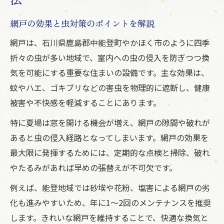
快適な空間を作る網戸活用の実践方法
網戸の効果と虫対策のポイントを解説
網戸の締め方で虫の侵入経路を徹底ブロッ
ク
網戸は、石川県鹿島郡中能登町やかほく市のように四季
虫除けスプレーと網戸の組み合わせ活用術
折々の虫が多い地域で、室内への虫の侵入を防ぎつつ換
気を可能にする重要な住まいの設備です。主な効果は、
網戸の定期点検で快適な室内環境を維持
蚊やハエ、ゴキブリなどの害虫を物理的に遮断し、健康
網戸で虫が入らない窓開け方の工夫
被害や不快感を軽減することにあります。
虫が入らない網戸の開け方を徹底解説
特に夏場は窓を開ける機会が増え、網戸の隙間や破れが
網戸と窓の重なり方で虫の侵入を防止
あると虫の侵入経路となってしまいます。網戸の効果を
網戸を開ける方向を意識した換気方法
最大限に発揮するためには、定期的な点検と掃除、破れ
網戸の締め方で小さな虫の侵入を防ぐコツ
やたるみがあれば早めの張替えが不可欠です。
虫除けスプレーと網戸使用時の注意点
例えば、能登地域では砂埃や花粉、塩害による網戸の劣
定期チェックで網戸の機能を守る秘訣
化も進みやすいため、年に1〜2回のメンテナンスを推奨
網戸の劣化サインと虫対策の見極め方
します。きれいな網戸を維持することで、快適な換気と