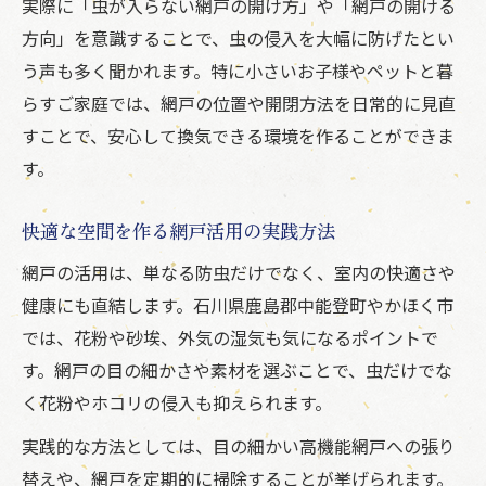
実際に「虫が入らない網戸の開け方」や「網戸の開ける
方向」を意識することで、虫の侵入を大幅に防げたとい
う声も多く聞かれます。特に小さいお子様やペットと暮
らすご家庭では、網戸の位置や開閉方法を日常的に見直
すことで、安心して換気できる環境を作ることができま
す。
快適な空間を作る網戸活用の実践方法
網戸の活用は、単なる防虫だけでなく、室内の快適さや
健康にも直結します。石川県鹿島郡中能登町やかほく市
では、花粉や砂埃、外気の湿気も気になるポイントで
す。網戸の目の細かさや素材を選ぶことで、虫だけでな
く花粉やホコリの侵入も抑えられます。
実践的な方法としては、目の細かい高機能網戸への張り
替えや、網戸を定期的に掃除することが挙げられます。