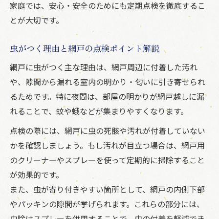
家庭では、安心・安全のためにも定期点検を徹底するこ
とが大切です。
虫がつく理由と網戸の点検ポイント解説
網戸に虫がつく主な理由は、網戸周辺に付着した汚れ
や、隙間から漏れる室内の明かり・匂いに引き寄せられ
るためです。特に夜間は、部屋の明かりが網戸越しに漏
れることで、蚊や蛾などが集まりやすくなります。
点検の際には、網戸に虫の死骸や汚れが付着していない
かを確認しましょう。もし汚れが目立つ場合は、網戸用
のクリーナーやスプレーを使って定期的に掃除すること
が効果的です。
また、虫が寄り付きやすい箇所として、網戸の内側下部
やパッキンの隙間が挙げられます。これらの部分には、
虫除けスプレーを併用することで、虫の付着を軽減でき