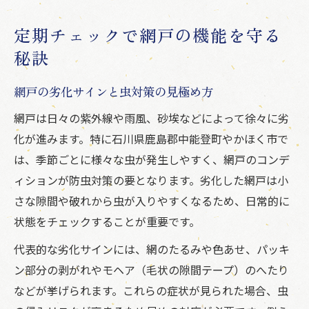
定期チェックで網戸の機能を守る
秘訣
網戸の劣化サインと虫対策の見極め方
網戸は日々の紫外線や雨風、砂埃などによって徐々に劣
化が進みます。特に石川県鹿島郡中能登町やかほく市で
は、季節ごとに様々な虫が発生しやすく、網戸のコンデ
ィションが防虫対策の要となります。劣化した網戸は小
さな隙間や破れから虫が入りやすくなるため、日常的に
状態をチェックすることが重要です。
代表的な劣化サインには、網のたるみや色あせ、パッキ
ン部分の剥がれやモヘア（毛状の隙間テープ）のへたり
などが挙げられます。これらの症状が見られた場合、虫