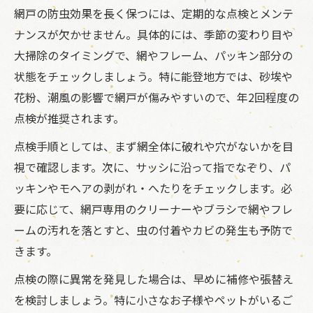
網戸の防虫効果を長く保つには、定期的な点検とメンテ
ナンスが欠かせません。具体的には、季節の変わり目や
大掃除のタイミングで、網やフレーム、パッキン部分の
状態をチェックしましょう。特に能登地方では、砂埃や
花粉、潮風の影響で網戸が傷みやすいので、年2回程度の
点検が推奨されます。
点検手順としては、まず網全体に破れや穴がないかを目
視で確認します。次に、サッシに沿って指でなぞり、パ
ッキンやモヘアの剥がれ・へたりをチェックします。必
要に応じて、網戸専用のクリーナーやブラシで網やフレ
ームの汚れを落とすと、虫の付着やカビの発生も予防で
きます。
点検の際に異常を発見した場合は、早めに補修や張替え
を検討しましょう。特に小さなお子様やペットがいるご