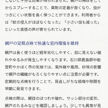
しないと十分な効果が得られません。網戸の掃除をして
からスプレーすることで、薬剤の定着が良くなり、虫が
つきにくい状態を長く保つことができます。利用者から
は「蚊の侵入がほぼなくなった」「小さい虫も減った」
といった実感の声が寄せられています。
網戸の定期点検で快適な室内環境を維持
網戸は長く使うほど経年劣化しやすく、目に見えない破
れやゆるみが発生しやすくなります。石川県鹿島郡中能
登町やかほく市の気候では、紫外線や風雨、砂埃の影響
で網戸の繊維がもろくなりやすい点に注意が必要です。
定期的な点検を行うことで、見逃しがちな損傷や隙間を
早期に発見できます。
点検の際は、網目のほつれや破れ、サッシ部分の変形、
網戸のたるみなどを確認しましょう。少しでも異常が見