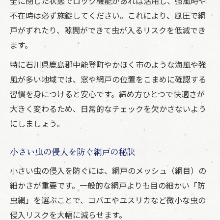
全に閉じた状態でロック機能があれば活用し、強風時や
不在時は必ず施錠してください。これにより、風圧で網
戸がずれたり、隙間ができて虫が入るリスクを低減でき
ます。
特に石川県鹿島郡中能登町やかほく市のような海風や強
風が多い地域では、窓や網戸の位置をこまめに確認する
習慣を身につけると安心です。締め方ひとつで快適さが
大きく変わるため、日常的なチェックを欠かさないよう
にしましょう。
小さい虫の侵入を防ぐ網戸の秘訣
小さい虫の侵入を防ぐには、網戸のメッシュ（網目）の
細かさが重要です。一般的な網戸よりも目の細かい「防
虫網」を選ぶことで、コバエやユスリカなど微小な虫の
侵入リスクを大幅に減らせます。