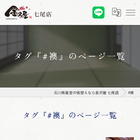
タグ『#襖』のページ一覧
石川県能登の張替えなら金沢屋 七尾店
#襖
タグ『#襖』のページ一覧