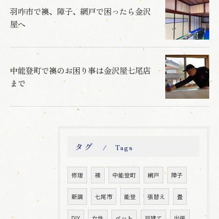
羽咋市で襖、障子、網戸で困ったら金沢
屋へ
中能登町で襖のお困り事は金沢屋七尾店
まで
タグ
Tags
修理
襖
中能登町
網戸
障子
新調
七尾市
能登
張替え
畳
DIY
女性
ペット
戸建て
出張