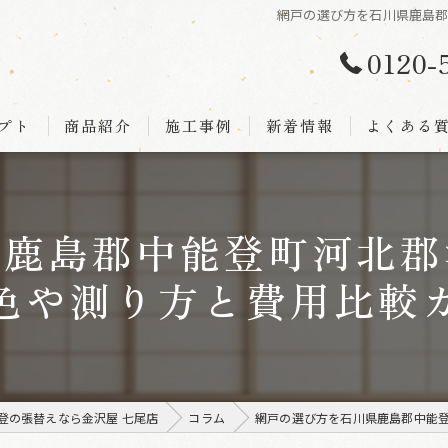
網戸の選び方を石川県鹿島
0120-
プト
商品紹介
施工事例
新着情報
よくある
県鹿島郡中能登町河北郡
色や測り方と費用比較
登の張替えなら金沢屋 七尾店
コラム
網戸の選び方を石川県鹿島郡中能