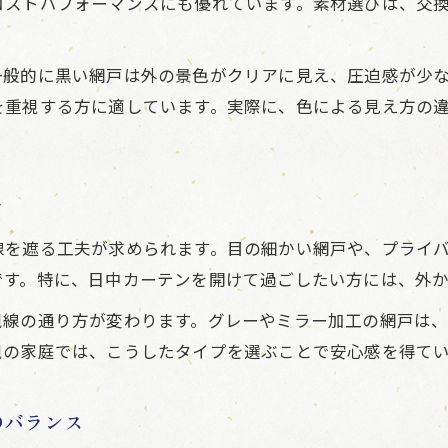
コストパフォーマンスにも優れています。素材選びは、交
業者依頼の網戸費用とサービス比較ポイント
網戸交換費用で無駄を省く選び方のコツ
一般的に黒い網戸は外の景色がクリアに見え、圧迫感が少
材料費と作業費で比較する網戸の費用感
を重視する方に適しています。実際に、色による見え方の
費用を抑えた網戸交換の工夫と注意事項
地元で相談できる網戸選びの安心感
地元店舗で網戸選びを相談するメリット
ツ
持ち込みや出張対応の網戸サービスの活用法
線を遮る工夫が求められます。目の細かい網戸や、プライ
実店舗での無料見積もりと相談の流れ解説
です。特に、日中カーテンを開けて過ごしたい方には、外
地元で信頼できる網戸相談先の選び方
視線の通り方が変わります。グレーやミラー加工の網戸は
相談しやすい網戸の専門店やサービス特徴
視の家庭では、こうしたタイプを選ぶことで安心感を得て
のバランス