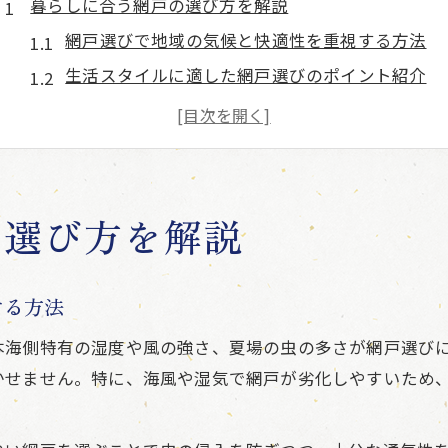
暮らしに合う網戸の選び方を解説
網戸選びで地域の気候と快適性を重視する方法
生活スタイルに適した網戸選びのポイント紹介
網戸の素材や色が暮らしに与える影響を考察
外からの視線を防ぐ網戸の選び方のコツ
網戸選びで注意すべき通気性と防虫性のバランス
黒とグレーの網戸特徴を徹底比較
の選び方を解説
黒い網戸の見え方と景色のクリアさを比較
グレー網戸がプライバシー強化に優れる理由
する方法
室内外からの視認性で選ぶ網戸の違い
本海側特有の湿度や風の強さ、夏場の虫の多さが網戸選び
網戸の色が暮らしの快適さに及ぼす影響
かせません。特に、海風や湿気で網戸が劣化しやすいため
黒とグレー網戸の耐久性やお手入れの違い
網戸購入前の正しい測り方を知ろう