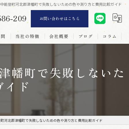
郡中能登町河北郡津幡町で失敗しないための色や測り方と費用比較ガイド
586-209
お問い合わせはこちら
質問
当社の特徴
会社概要
ブログ
コラム
リフォーム
津幡町で失敗しないた
襖
ガイド
障子
網戸
新調
登町河北郡津幡町で失敗しないための色や測り方と費用比較ガイド