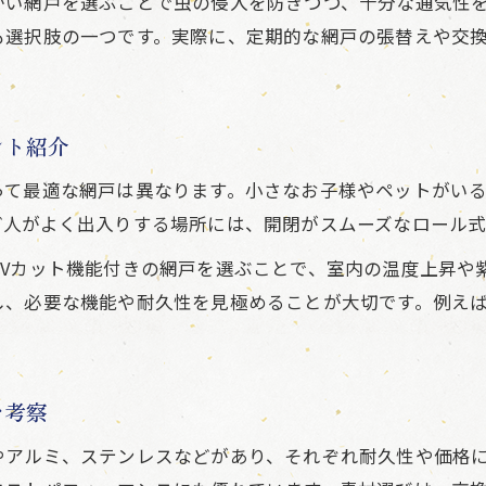
かい網戸を選ぶことで虫の侵入を防ぎつつ、十分な通気性
網戸の幅と高さを正確に測る基本手順
も選択肢の一つです。実際に、定期的な網戸の張替えや交
採寸ミスを防ぐための網戸測定ポイント
サッシやレールの測定位置と注意点解説
網戸購入前に知っておきたい測り方のコツ
ント紹介
メーカー対応表と網戸採寸ガイドの活用法
って最適な網戸は異なります。小さなお子様やペットがい
失敗しない網戸選びのためのポイント
ど人がよく出入りする場所には、開閉がスムーズなロール
網戸購入でよくある失敗例とその回避策
UVカット機能付きの網戸を選ぶことで、室内の温度上昇や
用途に合う網戸選びを成功させる実践術
し、必要な機能や耐久性を見極めることが大切です。例え
生活環境や間取りに応じた網戸の選定方法
網戸の費用対効果を高める選び方の秘訣
長持ちする網戸を選ぶための耐久性チェック
を考察
DIYと業者依頼の網戸費用を整理する
やアルミ、ステンレスなどがあり、それぞれ耐久性や価格
DIYで網戸交換する場合の費用目安と注意点