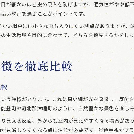
。目が細かいほど虫の侵入を防げますが、通気性がやや低
も高い網戸を選ぶことがポイントです。
の細かい網戸には小さな虫も入りにくい利点がありますが、
際の生活環境や目的に合わせて、どちらを優先するかをし
特徴を徹底比較
比較
という特徴があります。これは黒い網が光を吸収し、反射
中能登町や河北郡津幡町のように、自然豊かな景色を楽し
きり見える反面、外からも室内が見えやすくなる場合があ
内が見通しやすくなる点に注意が必要です。景色重視かプ