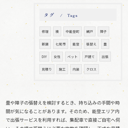
タグ
Tags
修理
襖
中能登町
網戸
障子
新調
七尾市
能登
張替え
畳
DIY
女性
ペット
戸建て
出張
見積り
施工
内装
クロス
畳や障子の張替えを検討するとき、持ち込みの手間や時
間が気になることがあります。そのため、能登エリア内
で出張サービスを利用すれば、集配車で直接ご自宅へ伺