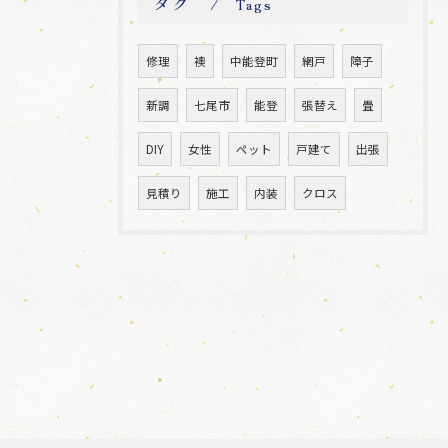
タグ
Tags
修理
襖
中能登町
網戸
障子
新調
七尾市
能登
張替え
畳
DIY
女性
ペット
戸建て
出張
見積り
施工
内装
クロス