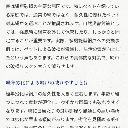
害は網戸破損の主要な原因です。特にペットを飼ってい
る家庭では、通常の網ではなく、耐久性に優れたペット
対応網戸を選ぶことが推奨されます。自然災害対策とし
ては、強風時に網戸を外して保管したり、しっかりと固
定することが重要です。実際、多機能型網戸への交換事
例では、ペットによる破損が激減し、生活の質が向上し
たという声もあります。これらの具体的な対策で、網戸
の破損リスクを大きく減らせます。
経年劣化による網戸の破れやすさとは
経年劣化は網戸の耐久性を大きく左右します。年数が経
つにつれて素材が硬化し、わずかな衝撃でも破れやすく
なります。特に日当たりの良い部屋や風通しの悪い場所
では劣化が早まる傾向があります。劣化を見極めるポイ
ントは、網が変色していたり、手で軽く触れるだけで裂