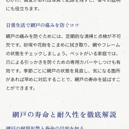
網戸の劣化を防ぐ定期的な掃除方法
にも役立ちます。
枠や戸車の点検で網戸の寿命を延ばす
網戸の経年劣化防止に効果的な習慣
日常生活で網戸の痛みを防ぐコツ
網戸トラブルを未然に防ぐチェックリスト
網戸の痛みを防ぐためには、定期的な清掃と点検が不可
簡単にできる網戸の補修テクニック
欠です。砂埃や花粉をこまめに拭き取り、網やフレーム
長持ちする網戸を保つメンテナンス術
の状態をチェックしましょう。ペットがいる家庭では、
爪による引っかきを防ぐための専用カバーやしつけも有
効です。季節ごとに網戸の状態を見直し、気になる箇所
があれば早めに対応することで、網戸の寿命を延ばすこ
とができます。
網戸の寿命と耐久性を徹底解説
網戸の耐用年数と寿命の目安を知る