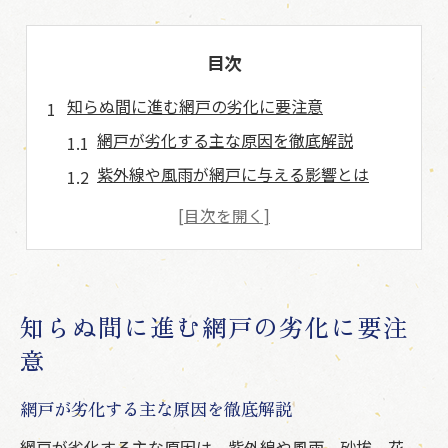
目次
知らぬ間に進む網戸の劣化に要注意
網戸が劣化する主な原因を徹底解説
紫外線や風雨が網戸に与える影響とは
網戸の経年劣化が進行しやすいサイン
網戸の破れやたるみ発生時の注意点
賃貸物件での網戸劣化トラブル回避法
日常生活で網戸の痛みを防ぐコツ
知らぬ間に進む網戸の劣化に要注
網戸の寿命と耐久性を徹底解説
意
網戸の耐用年数と寿命の目安を知る
網戸が劣化する主な原因を徹底解説
劣化が進む網戸の交換時期の見極め方
網戸の素材ごとの耐久性と選び方
網戸が劣化する主な原因は、紫外線や風雨、砂埃、花