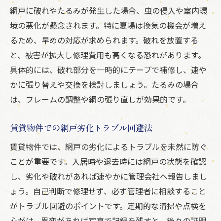
網戸交換や張り替え費用の相場を解説
網戸に破れやたるみが発生した場合、虫の侵入や室内環
境の悪化が懸念されます。特に夏場は換気の機会が増え
網戸丸ごと交換と部分修理の費用比較
るため、早めの対応が求められます。破れを放置する
賃貸の場合の網戸交換費用の考え方
と、被害が拡大し修理費用も高くなる恐れがあります。
費用を抑えた網戸交換のコツと注意点
具体的には、破れ部分を一時的にテープで補修し、速や
網戸交換の見積もりポイントを押さえる
かに張り替えや交換を検討しましょう。たるみの場合
DIYと業者依頼の網戸修理比較ガイド
は、フレームの調整や網の張り直しが効果的です。
DIYでの網戸張り替え手順とコツ
賃貸物件での網戸劣化トラブル回避法
網戸修理を業者に頼む場合の流れ
DIYと業者依頼の費用や仕上がり比較
賃貸物件では、網戸の劣化によるトラブルを未然に防ぐ
網戸修理で注意すべきポイント解説
ことが重要です。入居時や退去時には網戸の状態を確認
し、劣化や破れがあれば速やかに管理会社へ報告しまし
自分で修理できない網戸の見極め方
ょう。自己判断で修理せず、必ず管理者に相談すること
信頼できる網戸修理業者の選び方
がトラブル回避のポイントです。定期的な清掃や点検を
網戸劣化を防ぐ日常メンテナンス術
心がけ、異変があれば写真で記録を残すと、後々の証明