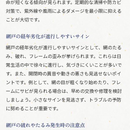
命が短くなる傾向が見られます。定期的な清掃や防カビ
賃貸で網戸交換を依頼する際の注意点
対策で、紫外線や風雨によるダメージを最小限に抑える
賃貸契約時に確認したい網戸の項目
ことが大切です。
網戸劣化を未然に防ぐ日常の工夫
網戸の経年劣化が進行しやすいサイン
網戸破損時の大家や管理会社への伝え方
劣化しない網戸選びのポイントとは
網戸の経年劣化が進行しやすいサインとして、網のたる
み、破れ、フレームの歪みが挙げられます。これらは日
耐久性重視の網戸素材と特徴を紹介
常生活の中で徐々に進行し、気づきにくいことが多いで
劣化に強い網戸の選び方と比較の仕方
す。また、開閉時の異音や動きの悪さも見逃せないポイ
長持ちする網戸を選ぶチェックポイント
ントです。例として、網の目が粗くなり始めたり、フレ
ペット対応や高耐久仕様の網戸とは
ームにサビが見られる場合は、早めの交換や修理を検討
網戸交換時の失敗しない選択基準
しましょう。小さなサインを見逃さず、トラブルの予防
メンテナンスしやすい網戸の探し方
に努めることが重要です。
網戸の交換時期と費用の目安を解明
網戸の破れやたるみ発生時の注意点
網戸の交換時期を判断する基準とは