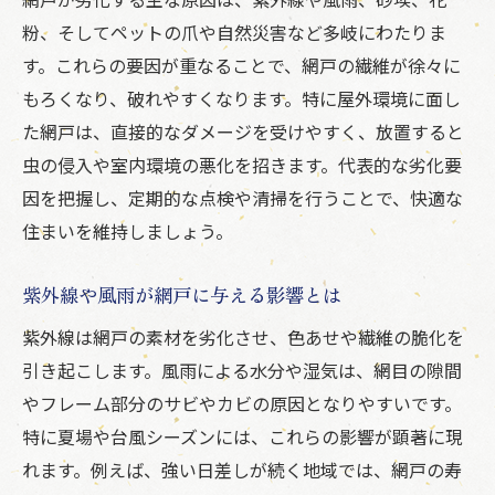
粉、そしてペットの爪や自然災害など多岐にわたりま
賃貸物件で網戸寿命が短くなる要因
す。これらの要因が重なることで、網戸の繊維が徐々に
網戸の経年劣化を防ぐメンテナンス法
もろくなり、破れやすくなります。特に屋外環境に面し
網戸が長持ちする使い方のポイント
た網戸は、直接的なダメージを受けやすく、放置すると
網戸が破れる原因と対策を知ろう
虫の侵入や室内環境の悪化を招きます。代表的な劣化要
網戸が破れる主な原因と予防策
因を把握し、定期的な点検や清掃を行うことで、快適な
ペットや自然災害による網戸破損事例
住まいを維持しましょう。
経年劣化による網戸の破れやすさとは
紫外線や風雨が網戸に与える影響とは
網戸の破れ発見時にすべき初期対応
賃貸で網戸が破れた際の連絡ポイント
紫外線は網戸の素材を劣化させ、色あせや繊維の脆化を
引き起こします。風雨による水分や湿気は、網目の隙間
破れた網戸の修理と張り替え方法
やフレーム部分のサビやカビの原因となりやすいです。
賃貸で気をつけたい網戸の経年劣化
特に夏場や台風シーズンには、これらの影響が顕著に現
賃貸物件での網戸劣化トラブル事例
れます。例えば、強い日差しが続く地域では、網戸の寿
網戸の経年劣化が退去時に影響する理由