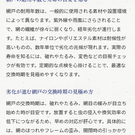
網戸の耐用年数は、一般的に使用される素材や設置環境
によって異なります。紫外線や雨風にさらされること
で、網の繊維が徐々に弱くなり、経年劣化が進行しま
す。たとえば、ナイロンやポリエステル素材は耐候性が
高いものの、数年単位で劣化の兆候が現れます。実際の
寿命を知るには、破れやたるみ、変色などの目視チェッ
クが有効です。定期的な点検を心掛けることで、最適な
交換時期を見極めやすくなります。
劣化が進む網戸の交換時期の見極め方
網戸の交換時期は、破れやたるみ、網目の緩みが目立ち
始めた時が目安です。放置すると虫の侵入や換気効率の
低下につながるため、早めの対応が肝心です。具体的に
は、網のほつれやフレームの歪み、開閉時の引っかかり