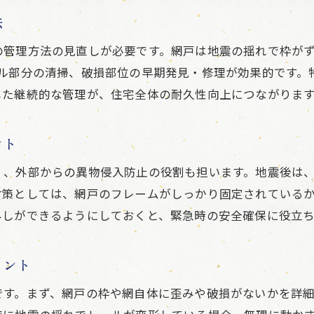
災害時に役立つ網戸の正しい取り扱い
法
災害時に実践すべき網戸の扱い方ガイド
の管理方法の見直しが必要です。網戸は地震の揺れで枠が
網戸で虫の侵入を防ぐための工夫と対策
ール部分の清掃、破損部位の早期発見・修理が効果的です。
被災地域の衛生維持に役立つ網戸管理術
した継続的な管理が、住宅全体の耐久性向上につながりま
避難時にも安心な網戸の閉め方と注意点
災害支援活動に必要な網戸のメンテナンス
ント
網戸を長持ちさせる災害時のポイント
く、外部からの異物侵入防止の役割も担います。地震後は
被災地域の生活で気をつけたい網戸の管理
対策としては、網戸のフレームがしっかり固定されている
被災地生活で実践したい網戸のメンテ法
外しができるようにしておくと、緊急時の安全確保に役立ち
能登の被災地現状に合わせた網戸管理術
生活再建のための網戸の清掃と修理方法
イント
網戸の管理で快適な被災地生活を守るには
です。まず、網戸の枠や網自体に歪みや破損がないかを詳
支援活動時に役立つ網戸点検のポイント