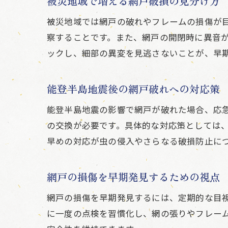
被災地域で増える網戸破損の見分け方
被災地域では網戸の破れやフレームの損傷が
察することです。また、網戸の開閉時に異音
ックし、細部の異変を見逃さないことが、早
能登半島地震後の網戸破れへの対応策
能登半島地震の影響で網戸が破れた場合、応
の交換が必要です。具体的な対応策としては
早めの対応が虫の侵入やさらなる破損防止に
網戸の損傷を早期発見するための視点
網戸の損傷を早期発見するには、定期的な目
に一度の点検を習慣化し、網の張りやフレー