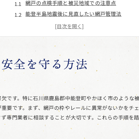
網戸の点検手順と被災地域での注意点
能登半島地震後に見直したい網戸管理法
被災地で網戸が果たす安全対策のポイント
地震被害後に必要な網戸のチェックポイント
網戸の点検で住宅の安全性を高める方法
石川県被災状況を踏まえた網戸の確認手順
で安全を守る方法
網戸に発生しやすい損傷とその対策
網戸が受けやすい損傷の特徴と対策方法
地震後に多い網戸の歪みと補修のコツ
可欠です。特に石川県鹿島郡中能登町やかほく市のような
被災地域で増える網戸破損の見分け方
が重要です。まず、網戸の枠やレールに異常がないかをチ
能登半島地震後の網戸破れへの対応策
さず専門業者に相談することが大切です。これらの手順を
網戸の損傷を早期発見するための視点
被災状況を考慮した網戸修理の注意点