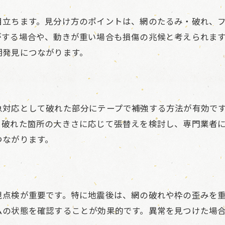
網戸を通じて実現する地域の安全対策
防災活動と連携した網戸の管理方法
目立ちます。見分け方のポイントは、網のたるみ・破れ、
被災地復興に役立つ網戸メンテナンス術
がする場合や、動きが重い場合も損傷の兆候と考えられま
期発見につながります。
地域で広がる網戸点検と防災意識の高まり
急対応として破れた部分にテープで補強する方法が有効で
、破れた箇所の大きさに応じて張替えを検討し、専門業者
つながります。
視点検が重要です。特に地震後は、網の破れや枠の歪みを
ムの状態を確認することが効果的です。異常を見つけた場