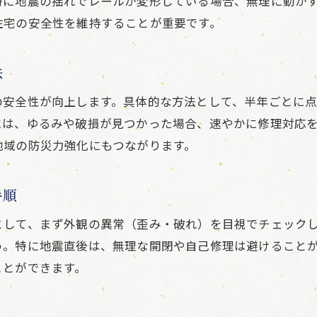
特に地震の揺れでレールが変形している場合、無理に動か
衛生と安全を両立する網戸の活用法
住宅の安全性を維持することが重要です。
網戸交換のタイミングと注意点を解説
網戸交換の目安と被災後のチェック項目
法
地震後に必要な網戸交換の判断基準とは
の安全性が向上します。具体的な方法として、半年ごとに
被災地で失敗しない網戸の交換ポイント
には、ゆるみや破損が見つかった場合、速やかに修理対応
網戸交換時に気をつける安全対策とは何か
地域の防災力強化にもつながります。
交換後の網戸を長持ちさせる管理方法
被災地域での網戸交換に役立つアドバイス
手順
石川県の被災地状況と網戸の安全性向上策
として、まず外観の異常（歪み・破れ）を目視でチェック
石川県の被災地状況から考える網戸対策
う。特に地震直後は、無理な開閉や自己修理は避けること
網戸の安全性向上に必要な防災ポイント
ことができます。
被災地域一覧と網戸管理の重要性とは
地震相談窓口活用と網戸安全対策の連携