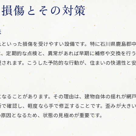
い損傷とその対策
能登半島地震の教訓を活かした網戸対策
復興支援と網戸メンテナンスの取り組み
相談窓口を活用した網戸トラブルの解決法
法
地震後の網戸相談窓口活用法と注意点
れといった損傷を受けやすい設備です。特に石川県鹿島郡
網戸トラブル解決に役立つ相談先一覧
は、定期的な点検と、異常があれば早期に補修や交換を行
被災地域住民向け網戸サポートの利用法
奨されます。こうした予防的な行動が、住まいの快適性と
相談窓口でよくある網戸の質問と回答例
被災地で役立つ網戸修理支援サービス活用法
石川県相談窓口と網戸トラブル解決の流れ
になることがあります。その理由は、建物自体の揺れが網
地域防災と網戸メンテナンスの重要性を知る
所で確認し、軽度なら手で修正することです。歪みが大き
の原因となるため、状態の見極めが重要です。
地域防災に貢献する網戸メンテナンスの意義
能登半島地震が教える網戸管理の重要性