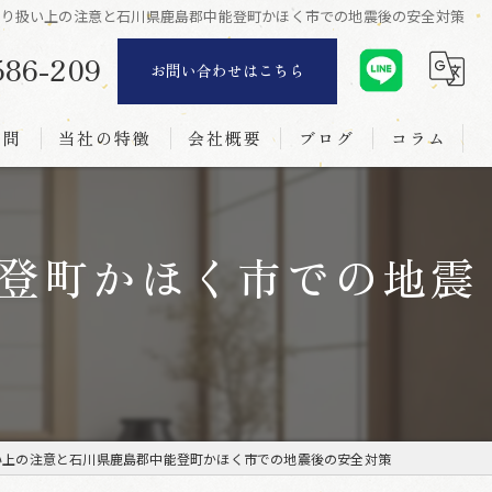
取り扱い上の注意と石川県鹿島郡中能登町かほく市での地震後の安全対策
586-209
お問い合わせはこちら
質問
当社の特徴
会社概要
ブログ
コラム
リフォーム
登町かほく市での地震
襖
障子
網戸
新調
い上の注意と石川県鹿島郡中能登町かほく市での地震後の安全対策