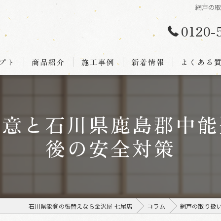
網戸の
0120-
プト
商品紹介
施工事例
新着情報
よくある
注意と石川県鹿島郡中能
後の安全対策
石川県能登の張替えなら金沢屋 七尾店
コラム
網戸の取り扱