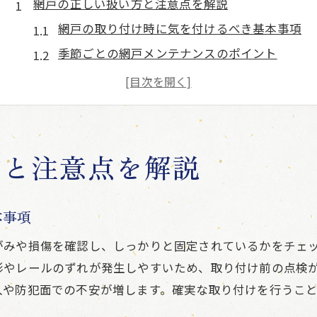
網戸の正しい扱い方と注意点を解説
網戸の取り付け時に気を付けるべき基本事項
季節ごとの網戸メンテナンスのポイント
石川県で網戸を長持ちさせるコツ
日常の掃除で網戸を傷めない方法とは
応急修理制度を活用する際の網戸注意点
被災後の生活で役立つ網戸メンテ術
方と注意点を解説
網戸が破れた時に役立つ応急処置方法
被災地での網戸修理に必要な準備とは
本事項
自宅でできる簡単な網戸補修テクニック
がみや損傷を確認し、しっかりと固定されているかをチェ
断水時でもできる網戸の清掃ポイント
形やレールのずれが発生しやすいため、取り付け前の点検
応急修理制度 石川県の申請と網戸の関係
入や防犯面での不安が増します。確実な取り付けを行うこ
安心な暮らしへ導く網戸の管理法