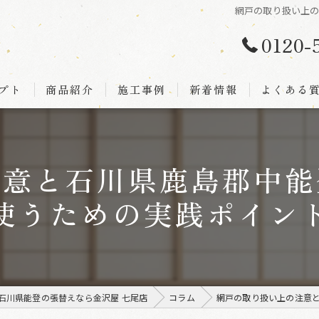
網戸の取り扱い上
0120-
プト
商品紹介
施工事例
新着情報
よくある
注意と石川県鹿島郡中能
使うための実践ポイン
石川県能登の張替えなら金沢屋 七尾店
コラム
網戸の取り扱い上の注意