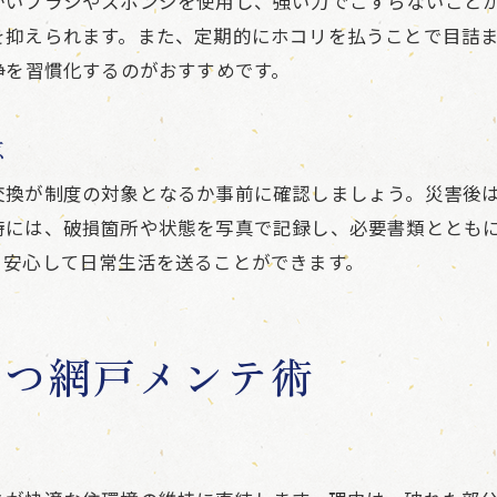
かいブラシやスポンジを使用し、強い力でこすらないこと
作業者と協力した網戸保護の工夫
を抑えられます。また、定期的にホコリを払うことで目詰
網戸の再設置時に押さえるべきポイント
浄を習慣化するのがおすすめです。
復興状況を踏まえた網戸対応方法
網戸管理で安心できる住まいを実現
点
網戸のトラブルを防ぐために必要な知識
交換が制度の対象となるか事前に確認しましょう。災害後
網戸の破れやすい箇所を知る重要性
時には、破損箇所や状態を写真で記録し、必要書類ととも
網戸トラブル時の応急修理制度活用法
、安心して日常生活を送ることができます。
能登地震 半壊時の網戸対応ポイント
輪島市ホームページで得られる網戸情報
立つ網戸メンテ術
住民同士でできる網戸の点検方法