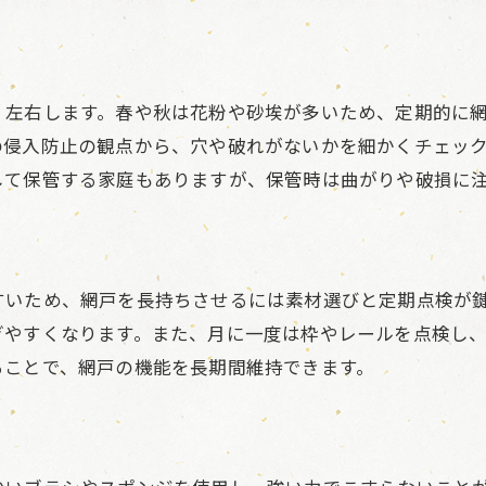
網戸の緩みや歪みを防ぐ管理のコツ
網戸の交換時期を見極めるポイント
ト
石川県の住宅に最適な網戸素材とは
く左右します。春や秋は花粉や砂埃が多いため、定期的に
義援金活用時の網戸修繕の注意事項
の侵入防止の観点から、穴や破れがないかを細かくチェッ
被災後も快適な網戸利用を叶える工夫
して保管する家庭もありますが、保管時は曲がりや破損に
石川県の住宅で網戸を長持ちさせるコツ
石川県特有の気候と網戸の選び方
塩害・砂埃対策で網戸寿命を延ばす方法
すいため、網戸を長持ちさせるには素材選びと定期点検が
住宅メンテナンスで意識したい網戸管理
ぎやすくなります。また、月に一度は枠やレールを点検し
応急修理制度と網戸交換の連携ポイント
ることで、網戸の機能を長期間維持できます。
網戸トラブルを未然に防ぐ日々の工夫
災害復旧中の住まいで網戸を守る方法
復旧作業中の網戸破損を防ぐ注意点