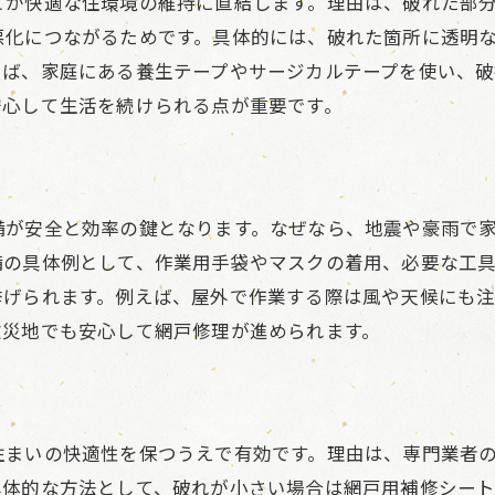
とが快適な住環境の維持に直結します。理由は、破れた部
悪化につながるためです。具体的には、破れた箇所に透明
えば、家庭にある養生テープやサージカルテープを使い、
安心して生活を続けられる点が重要です。
備が安全と効率の鍵となります。なぜなら、地震や豪雨で
備の具体例として、作業用手袋やマスクの着用、必要な工
挙げられます。例えば、屋外で作業する際は風や天候にも
被災地でも安心して網戸修理が進められます。
ク
住まいの快適性を保つうえで有効です。理由は、専門業者
具体的な方法として、破れが小さい場合は網戸用補修シート