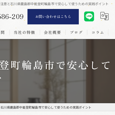
の注意と石川県鹿島郡中能登町輪島市で安心して使うための実践ポイント
586-209
お問い合わせはこちら
質問
当社の特徴
会社概要
ブログ
コラム
リフォーム
登町輪島市で安心して
襖
ト
障子
網戸
新調
と石川県鹿島郡中能登町輪島市で安心して使うための実践ポイント