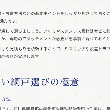
ク
材・設置方法などの基本ポイントをしっかり押さえておく
想的です。
考慮して選びましょう。アルミやステンレス素材はサビに
うか、専用のアタッチメントが必要かを事前に調べておく
採寸や見積もりを依頼することで、ミスマッチや設置トラ
網戸選びが実現します。
ない網戸選びの極意
る方法
測です。石川県鹿島郡中能登町や鳳珠郡能登町の住宅は、