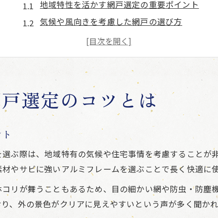
地域特性を活かす網戸選定の重要ポイント
気候や風向きを考慮した網戸の選び方
地元住宅事情に適した網戸の特徴分析
快適な暮らし実現のための網戸活用術
選定時に押さえたい網戸の基本チェック
窓枠計測で失敗しない網戸選びの極意
網戸選定のコツとは
正確な窓枠計測で網戸選定を成功させる方法
網戸サイズ決定に必要な計測ポイント解説
ント
DIYで実践できる網戸計測の基本ステップ
を選ぶ際は、地域特有の気候や住宅事情を考慮することが
失敗しないための網戸幅と高さの測り方
素材やサビに強いアルミフレームを選ぶことで長く快適に
窓サッシに合わせた網戸の適切な計測方法
ホコリが舞うこともあるため、目の細かい網や防虫・防塵
古い住宅に最適な網戸の素材選び方
おり、外の景色がクリアに見えやすいという声が多く聞かれ
古い住宅に適した網戸素材の選定基準