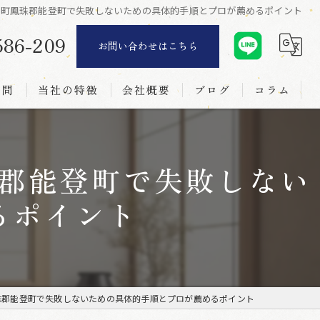
登町鳳珠郡能登町で失敗しないための具体的手順とプロが薦めるポイント
586-209
お問い合わせはこちら
質問
当社の特徴
会社概要
ブログ
コラム
リフォーム
郡能登町で失敗しない
襖
るポイント
障子
網戸
新調
珠郡能登町で失敗しないための具体的手順とプロが薦めるポイント