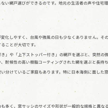
しない網戸選びができるのです。地元の生活者の声や住宅
耐久性重視の網戸素材で快適な暮らしを
網戸の素材ごとの特徴と選び方ポイント
長持ちする網戸素材を選ぶための知識
古い窓枠に合う網戸素材選びの実践法
が変化しやすく、台風や強風の日も少なくありません。そ
網戸交換時の注意点と安心の方法
することが大切です。
網戸交換前に確認すべき重要ポイント
付き」や「上下ストッパー付き」の網戸を選ぶと、突然の
交換作業で押さえておきたい安全対策
や、耐候性の高い樹脂コーティングされた網を選ぶと長持
網戸交換時のトラブル防止策を紹介
安心して進める網戸交換の手順解説
使い分けているご家庭もあります。特に日本海側に面した
スムーズな網戸交換を実現する準備方法
快適生活を実現する網戸選びの秘訣
快適な暮らしのための網戸選定ポイント
生活スタイルに合う網戸の選び方解説
のも多く、窓サッシのサイズや形状が一般的な規格と異な