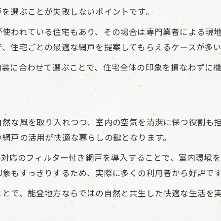
戸を選ぶことが失敗しないポイントです。
網戸で実現する室内環境の快適化方法
機能性とデザインを両立する網戸選び
使われている住宅もあり、その場合は専門業者による現地
家族構成別に考える最適な網戸の特徴
で、住宅ごとの最適な網戸を提案してもらえるケースが多い
実用性重視で考える網戸の選定ポイント
内装に合わせて選ぶことで、住宅全体の印象を損なわずに
実用性を高める網戸選定の具体的ポイント
耐久性と使いやすさを備えた網戸の選び方
長く使える網戸選定の基準を徹底解説
自然な風を取り入れつつ、室内の空気を清潔に保つ役割も
日々のお手入れが簡単な網戸の特徴とは
い網戸の活用が快適な暮らしの鍵となります。
網戸選びで重視すべき実用面のポイント
.5対応のフィルター付き網戸を導入することで、室内環境
印象もすっきりするため、実際に多くの利用者から好評で
ことで、能登地方ならではの自然と共生した快適な生活を