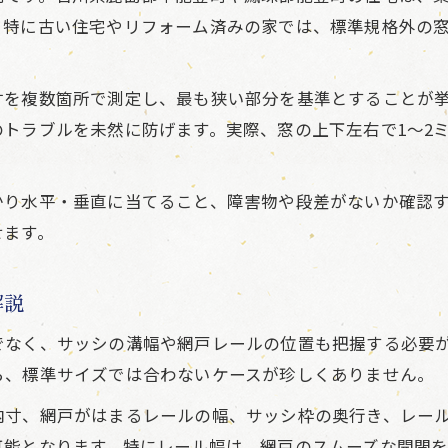
。特に古い住宅やリフォーム済みの家では、標準規格外の
寸を複数箇所で測定し、最も狭い部分を基準とすることが
トラブルを未然に防げます。実際、窓の上下左右で1～2
かり水平・垂直に当てること、障害物や段差がないか確認
せます。
解説
でなく、サッシの溝幅や網戸レールの位置も把握する必要
ら、標準サイズでは合わないケースが珍しくありません。
内寸、網戸がはまるレールの幅、サッシ枠の奥行き、レー
可能となります。特にレール幅は、網戸のスムーズな開閉を