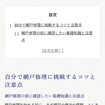
目次
自分で網戸修理に挑戦するコツと注意点
網戸修理の前に確認したい基礎知識と注意
点
網戸修理を自分で行う際の失敗しないコツ
網戸が外れる原因と自力での対処法まとめ
網戸修理に必要な道具と選び方のポイント
自分で網戸修理する際の安全対策と注意事
自分で網戸修理に挑戦するコツと
項
注意点
網戸の立て付け調整で快適さを取り戻す方法
網戸の立て付けが悪い時の調整手順とコツ
網戸修理の前に確認したい基礎知識と注意点
網戸レールの掃除でスムーズな開閉を実現
網戸修理を始める前に、まず網戸の構造や種類、よくあ