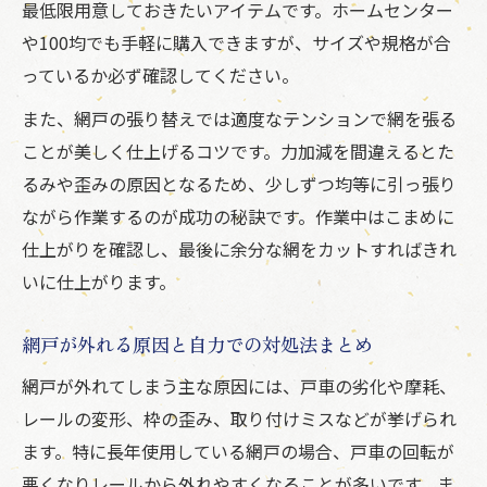
えるコツ
最低限用意しておきたいアイテムです。ホームセンター
や100均でも手軽に購入できますが、サイズや規格が合
網戸修理パーツ選びはホームセンターが便
っているか必ず確認してください。
利
ホームセンター活用で手軽に網戸修理を実
また、網戸の張り替えでは適度なテンションで網を張る
現
ことが美しく仕上げるコツです。力加減を間違えるとた
自分で網戸修理する際のホームセンター活
るみや歪みの原因となるため、少しずつ均等に引っ張り
用術
ながら作業するのが成功の秘訣です。作業中はこまめに
仕上がりを確認し、最後に余分な網をカットすればきれ
レールや枠の歪みが原因のトラブル対策術
いに仕上がります。
網戸修理でレールや枠の歪みを見抜く方法
網戸修理の前にレールや枠の状態をしっか
網戸が外れる原因と自力での対処法まとめ
り確認
網戸が外れてしまう主な原因には、戸車の劣化や摩耗、
網戸のレール修理でトラブルを防ぐポイン
レールの変形、枠の歪み、取り付けミスなどが挙げられ
ト
ます。特に長年使用している網戸の場合、戸車の回転が
枠やレールの歪み対策が網戸修理で重要な
悪くなりレールから外れやすくなることが多いです。ま