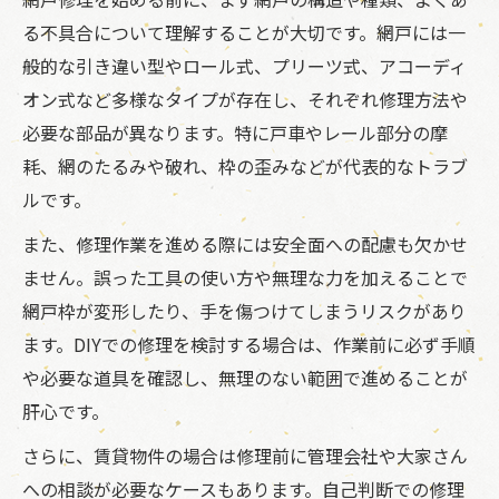
網戸の立て付け調整で快適な住まいを目指
る不具合について理解することが大切です。網戸には一
す方法
般的な引き違い型やロール式、プリーツ式、アコーディ
戸車やレールの異常が網戸修理の鍵になる
オン式など多様なタイプが存在し、それぞれ修理方法や
理由
必要な部品が異なります。特に戸車やレール部分の摩
耗、網のたるみや破れ、枠の歪みなどが代表的なトラブ
網戸修理で立て付けトラブルを予防する方
ルです。
法
外れた網戸を安全に直す実践手順の解説
また、修理作業を進める際には安全面への配慮も欠かせ
ません。誤った工具の使い方や無理な力を加えることで
網戸が外れた際に安全に修理するための手
網戸枠が変形したり、手を傷つけてしまうリスクがあり
順
ます。DIYでの修理を検討する場合は、作業前に必ず手順
外れた網戸を元通りに戻す簡単な直し方
や必要な道具を確認し、無理のない範囲で進めることが
網戸修理でよくある外れの原因と対策ポイ
肝心です。
ント
さらに、賃貸物件の場合は修理前に管理会社や大家さん
網戸修理時に注意したい外れ止めの扱い方
への相談が必要なケースもあります。自己判断での修理
網戸が外れた時の自力での安全な直し方解