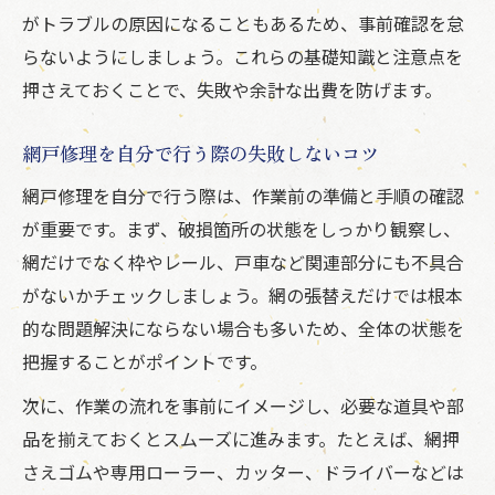
がトラブルの原因になることもあるため、事前確認を怠
説
らないようにしましょう。これらの基礎知識と注意点を
費用相場から学ぶ網戸修理の最適な選び方
押さえておくことで、失敗や余計な出費を防げます。
網戸修理の費用相場を知って選択肢を広げ
る
網戸修理を自分で行う際の失敗しないコツ
網戸修理を業者か自分で行うかの判断基準
網戸修理を自分で行う際は、作業前の準備と手順の確認
網戸修理相場を比較して賢く依頼先を選ぶ
が重要です。まず、破損箇所の状態をしっかり観察し、
方法
網だけでなく枠やレール、戸車など関連部分にも不具合
網戸修理にかかる費用と自分での節約術
がないかチェックしましょう。網の張替えだけでは根本
網戸修理業者選びと相場の賢い見極め方
的な問題解決にならない場合も多いため、全体の状態を
ホームセンター活用で網戸を賢く修理する方法
把握することがポイントです。
網戸修理でホームセンターを上手に利用す
次に、作業の流れを事前にイメージし、必要な道具や部
る方法
品を揃えておくとスムーズに進みます。たとえば、網押
ホームセンターの利用で網戸修理費用を抑
さえゴムや専用ローラー、カッター、ドライバーなどは