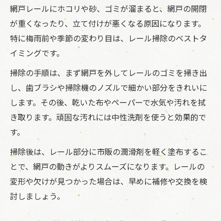
網戸レールにホコリや砂、ゴミが溜まると、網戸の開閉
が重くなったり、立て付けが悪くなる原因になります。
特に梅雨前や季節の変わり目は、レール掃除のベストタ
イミングです。
掃除の手順は、まず網戸を外してレールのゴミを掃き出
し、歯ブラシや掃除機のノズルで細かい部分をきれいに
します。その後、乾いた布やペーパーで水気や汚れを拭
き取ります。頑固な汚れには中性洗剤を使うと効果的で
す。
掃除後は、レール部分に市販の潤滑剤を軽く塗布するこ
とで、網戸の動きがよりスムーズになります。レールの
変形や欠けが見つかった場合は、早めに補修や交換を検
討しましょう。