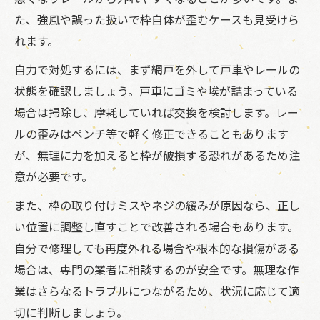
理由
た、強風や誤った扱いで枠自体が歪むケースも見受けら
網戸修理には枠の調整とレール掃除が不可
れます。
欠
自力で対処するには、まず網戸を外して戸車やレールの
状態を確認しましょう。戸車にゴミや埃が詰まっている
場合は掃除し、摩耗していれば交換を検討します。レー
ルの歪みはペンチ等で軽く修正できることもあります
が、無理に力を加えると枠が破損する恐れがあるため注
意が必要です。
また、枠の取り付けミスやネジの緩みが原因なら、正し
い位置に調整し直すことで改善される場合もあります。
自分で修理しても再度外れる場合や根本的な損傷がある
場合は、専門の業者に相談するのが安全です。無理な作
業はさらなるトラブルにつながるため、状況に応じて適
切に判断しましょう。