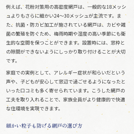
例えば、花粉対策用の高密度網戸は、一般的な18メッシ
ュよりもさらに細かい24〜30メッシュが主流です。ま
た、抗菌・防カビ加工が施されている網戸は、カビや雑
菌の繁殖を防ぐため、梅雨時期や湿度の高い季節にも衛
生的な空間を保つことができます。設置時には、窓枠と
の隙間ができないようにしっかり取り付けることが大切
です。
家庭での実例として、アレルギー症状が和らいだという
声や、子どもが安心して窓辺で過ごせるようになったと
いった口コミも多く寄せられています。こうした網戸の
工夫を取り入れることで、家族全員がより健康的で快適
な住環境を実現できます。
細かい粒子も防げる網戸の選び方