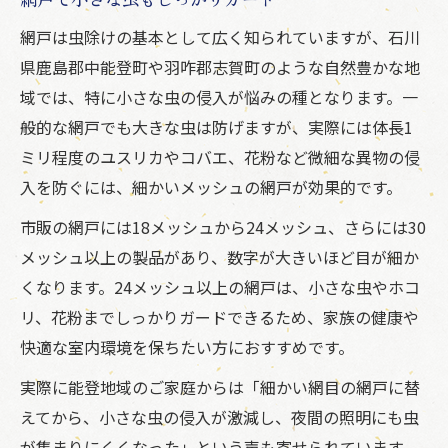
網戸は虫除けの基本として広く知られていますが、石川
県鹿島郡中能登町や羽咋郡志賀町のような自然豊かな地
域では、特に小さな虫の侵入が悩みの種となります。一
般的な網戸でも大きな虫は防げますが、実際には体長1
ミリ程度のユスリカやコバエ、花粉など微細な異物の侵
入を防ぐには、細かいメッシュの網戸が効果的です。
市販の網戸には18メッシュから24メッシュ、さらには30
メッシュ以上の製品があり、数字が大きいほど目が細か
くなります。24メッシュ以上の網戸は、小さな虫やホコ
リ、花粉までしっかりガードできるため、家族の健康や
快適な室内環境を保ちたい方におすすめです。
実際に能登地域のご家庭からは「細かい網目の網戸に替
えてから、小さな虫の侵入が激減し、夜間の照明にも虫
が集まりにくくなった」という声も寄せられています。