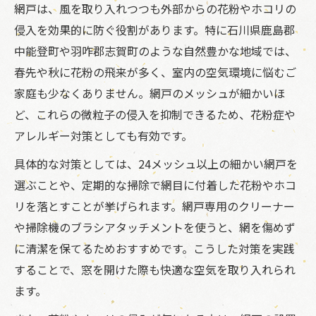
網戸は、風を取り入れつつも外部からの花粉やホコリの
侵入を効果的に防ぐ役割があります。特に石川県鹿島郡
中能登町や羽咋郡志賀町のような自然豊かな地域では、
春先や秋に花粉の飛来が多く、室内の空気環境に悩むご
家庭も少なくありません。網戸のメッシュが細かいほ
ど、これらの微粒子の侵入を抑制できるため、花粉症や
アレルギー対策としても有効です。
具体的な対策としては、24メッシュ以上の細かい網戸を
選ぶことや、定期的な掃除で網目に付着した花粉やホコ
リを落とすことが挙げられます。網戸専用のクリーナー
や掃除機のブラシアタッチメントを使うと、網を傷めず
に清潔を保てるためおすすめです。こうした対策を実践
することで、窓を開けた際も快適な空気を取り入れられ
ます。