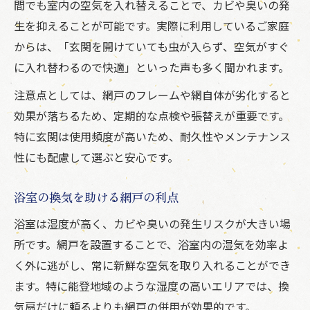
間でも室内の空気を入れ替えることで、カビや臭いの発
生を抑えることが可能です。実際に利用しているご家庭
からは、「玄関を開けていても虫が入らず、空気がすぐ
に入れ替わるので快適」といった声も多く聞かれます。
注意点としては、網戸のフレームや網自体が劣化すると
効果が落ちるため、定期的な点検や張替えが重要です。
特に玄関は使用頻度が高いため、耐久性やメンテナンス
性にも配慮して選ぶと安心です。
浴室の換気を助ける網戸の利点
浴室は湿度が高く、カビや臭いの発生リスクが大きい場
所です。網戸を設置することで、浴室内の湿気を効率よ
く外に逃がし、常に新鮮な空気を取り入れることができ
ます。特に能登地域のような湿度の高いエリアでは、換
気扇だけに頼るよりも網戸の併用が効果的です。