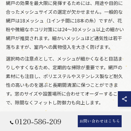
網戸の効果を最大限に発揮するためには、用途や目的に
合ったメッシュサイズの選定が欠かせません。一般的な
網戸は18メッシュ（1インチ間に18本の糸）ですが、花
粉や微細なホコリ対策には24〜30メッシュ以上の細かい
網戸が推奨されます。細かいメッシュほど通気性は若干
落ちますが、室内への異物侵入を大きく防げます。
選択時の注意点として、メッシュが細かくなると目詰ま
りしやすくなるため、定期的な掃除が重要です。網戸の
素材にも注目し、ポリエステルやステンレス製など耐久
性の高いものを選ぶと長期間清潔に保つことができま
す。窓のサイズや設置場所に合わせてオーダーすること
で、隙間なくフィットし防御力も向上します。
具体的には、ペットの毛やPM2.5などの超微粒子に対応
0120-586-209
お問い合わせはこちら
した特殊網戸も発売されており、家族の健康や室内の快