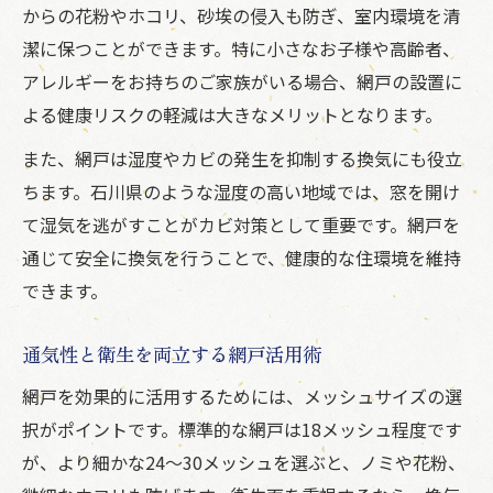
からの花粉やホコリ、砂埃の侵入も防ぎ、室内環境を清
玄関・浴室にも最適な網戸の効果的利用
潔に保つことができます。特に小さなお子様や高齢者、
花粉やホコリから守る網戸の実力
アレルギーをお持ちのご家族がいる場合、網戸の設置に
網戸で花粉やホコリの侵入を防ぐ方法
よる健康リスクの軽減は大きなメリットとなります。
アレルギー対策におすすめの網戸
また、網戸は湿度やカビの発生を抑制する換気にも役立
細かい粒子も防げる網戸の選び方
ちます。石川県のような湿度の高い地域では、窓を開け
家族の健康を守る網戸の役立ち方
て湿気を逃がすことがカビ対策として重要です。網戸を
清潔な空間作りに必須の網戸の特徴
通じて安全に換気を行うことで、健康的な住環境を維持
メッシュ数と通気性のバランスとは
できます。
網戸のメッシュ数で選ぶ快適な通気性
通気性と衛生を両立する網戸活用術
通気と防虫を両立するメッシュの選び方
網戸を効果的に活用するためには、メッシュサイズの選
網戸の効果を高めるメッシュ数の違い
択がポイントです。標準的な網戸は18メッシュ程度です
理想の網戸を見つけるためのメッシュ比較
が、より細かな24～30メッシュを選ぶと、ノミや花粉、
細かいメッシュでも損なわない通気性