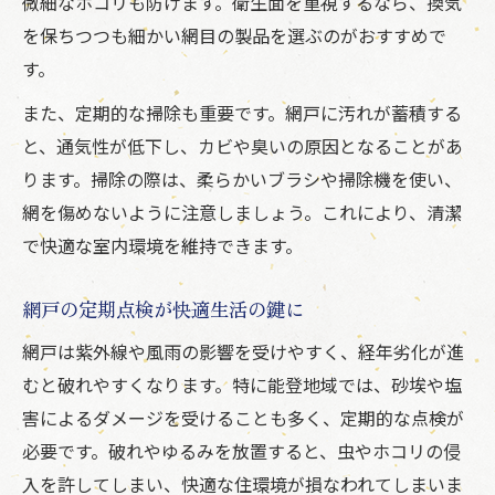
微細なホコリも防げます。衛生面を重視するなら、換気
を保ちつつも細かい網目の製品を選ぶのがおすすめで
す。
また、定期的な掃除も重要です。網戸に汚れが蓄積する
と、通気性が低下し、カビや臭いの原因となることがあ
ります。掃除の際は、柔らかいブラシや掃除機を使い、
網を傷めないように注意しましょう。これにより、清潔
で快適な室内環境を維持できます。
網戸の定期点検が快適生活の鍵に
網戸は紫外線や風雨の影響を受けやすく、経年劣化が進
むと破れやすくなります。特に能登地域では、砂埃や塩
害によるダメージを受けることも多く、定期的な点検が
必要です。破れやゆるみを放置すると、虫やホコリの侵
入を許してしまい、快適な住環境が損なわれてしまいま