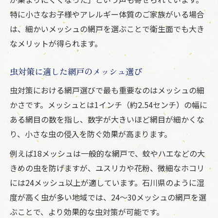
特に小さなお子様やアレルギー体質のご家族がいる場合
は、細かいメッシュの網戸を選ぶことで衛生面でも大き
なメリットが得られます。
虫対策に適した網戸のメッシュ選び
虫対策における網戸選びで最も重要なのはメッシュの細
かさです。メッシュとは1インチ（約2.54センチ）の幅に
ある網目の数を指し、数字が大きいほど網目が細かくな
り、小さな虫の侵入を防ぐ効果が高まります。
例えば18メッシュは一般的な網戸で、蚊やハエなどの大
きめの虫を防げますが、ユスリカや花粉、微細なホコリ
には24メッシュ以上が適しています。石川県のように湿
度が高く虫が多い地域では、24～30メッシュの網戸を選
ぶことで、より効果的な虫対策が可能です。