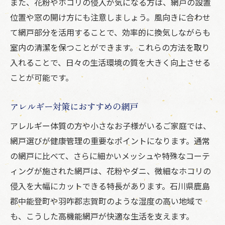
また、花粉やホコリの侵入が気になる方は、網戸の設置
位置や窓の開け方にも注意しましょう。風向きに合わせ
て網戸部分を活用することで、効率的に換気しながらも
室内の清潔を保つことができます。これらの方法を取り
入れることで、日々の生活環境の質を大きく向上させる
ことが可能です。
アレルギー対策におすすめの網戸
アレルギー体質の方や小さなお子様がいるご家庭では、
網戸選びが健康管理の重要なポイントになります。通常
の網戸に比べて、さらに細かいメッシュや特殊なコーテ
ィングが施された網戸は、花粉やダニ、微細なホコリの
侵入を大幅にカットできる特長があります。石川県鹿島
郡中能登町や羽咋郡志賀町のような湿度の高い地域で
も、こうした高機能網戸が快適な生活を支えます。