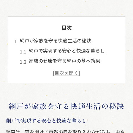
目次
網戸が家族を守る快適生活の秘訣
網戸で実現する安心と快適な暮らし
家族の健康を守る網戸の基本効果
通気性と衛生を両立する網戸活用術
網戸の定期点検が快適生活の鍵に
網戸で省エネと健康を同時に叶える方法
湿度や臭い対策に網戸が役立つ理由
網戸が家族を守る快適生活の秘訣
網戸で湿気やカビを防ぐ換気のコツ
網戸で実現する安心と快適な暮らし
屋内の臭い対策に役立つ網戸の効果
梅雨時期に活躍する網戸の使い方
網戸は、窓を開けて自然の風を取り入れながらも、虫や