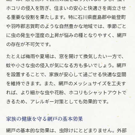
ホコリの侵入を防ぎ、住まいの安心と快適さを両立させ
網戸を活用して空気をきれいに保つ方法
る重要な役割を果たします。特に石川県鹿島郡中能登町
換気力を高めるための網戸の選び方
や羽咋郡志賀町のような自然豊かな地域では、季節ごと
虫の侵入を防ぐための網戸選び方
に虫の発生や湿度の上昇が悩みの種となりやすく、網戸
網戸で小さな虫もしっかりガード
の存在が不可欠です。
虫対策に適した網戸のメッシュ選び
たとえば梅雨や夏場は、窓を開けて換気したい一方で、
効果的な虫除けには網戸が最適
蚊や小さな虫の侵入が気になる方も多いでしょう。網戸
家族を守るための網戸の選定ポイント
を設置することで、家族が安心して過ごせる快適な空間
防虫を意識した網戸の設置ポイント
を維持できます。また、網戸のメッシュサイズを工夫す
玄関や浴室でも活躍する網戸の効果
れば、より細かな虫や花粉、ホコリもシャットアウトで
玄関網戸で湿気や臭いを軽減する工夫
きるため、アレルギー対策としても効果的です。
浴室の換気を助ける網戸の利点
家族の健康を守る網戸の基本効果
後付け可能な網戸の選び方と注意点
網戸の基本的な効果は、虫除けにとどまりません。外部
多用途で活躍する網戸の実用性