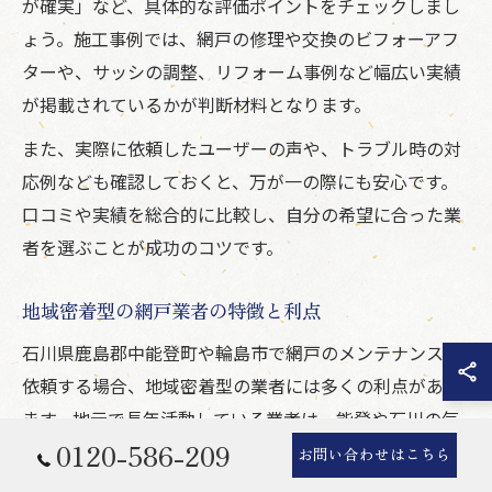
が確実」など、具体的な評価ポイントをチェックしまし
ょう。施工事例では、網戸の修理や交換のビフォーアフ
ターや、サッシの調整、リフォーム事例など幅広い実績
が掲載されているかが判断材料となります。
また、実際に依頼したユーザーの声や、トラブル時の対
応例なども確認しておくと、万が一の際にも安心です。
口コミや実績を総合的に比較し、自分の希望に合った業
者を選ぶことが成功のコツです。
地域密着型の網戸業者の特徴と利点
石川県鹿島郡中能登町や輪島市で網戸のメンテナンスを
依頼する場合、地域密着型の業者には多くの利点があり
ます。地元で長年活動している業者は、能登や石川の気
0120-586-209
候や住まいの特徴を熟知しており、最適な提案や迅速な
お問い合わせはこちら
対応が期待できます。