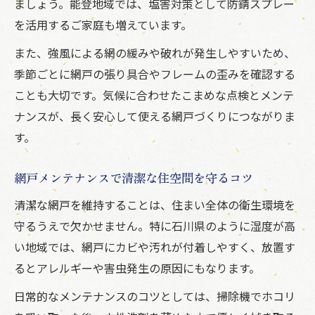
ましょう。能登地域では、塩害対策として防錆スプレー
網戸修理を自分でするメリットと注意点
を活用するご家庭も増えています。
業者に頼む網戸修理のコストパフォーマン
また、強風による網の緩みや破れが発生しやすいため、
ス
季節ごとに網戸の張り具合やフレームの歪みを確認する
網戸修理方法別の費用対効果を徹底検証
ことも大切です。気候に合わせたこまめな点検とメンテ
ナンスが、長く安心して使える網戸づくりにつながりま
す。
網戸メンテナンスで清潔な住空間を守るコツ
清潔な網戸を維持することは、住まい全体の衛生環境を
守るうえで欠かせません。特に石川県のように湿度が高
い地域では、網戸にカビや汚れが付着しやすく、放置す
るとアレルギーや害虫発生の原因にもなります。
日常的なメンテナンスのコツとしては、掃除機でホコリ