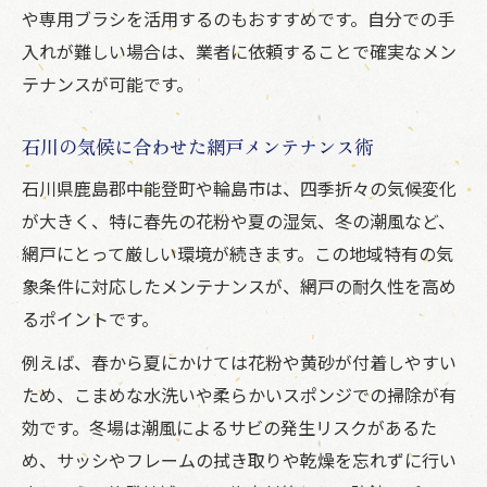
網戸の開閉不良を自分で直す調整法
や専用ブラシを活用するのもおすすめです。自分での手
たるみや歪みが出た網戸の修正ポイント
入れが難しい場合は、業者に依頼することで確実なメン
フレームゆがみ時の網戸調整手順
テナンスが可能です。
網戸の戸車や隙間部分のトラブル対応法
石川の気候に合わせた網戸メンテナンス術
サッシに合った網戸調整のコツを伝授
信頼できる網戸業者選びの極意とは
石川県鹿島郡中能登町や輪島市は、四季折々の気候変化
が大きく、特に春先の花粉や夏の湿気、冬の潮風など、
網戸業者選びで重視すべきポイント
網戸にとって厳しい環境が続きます。この地域特有の気
安心できる網戸修理業者の見極め方
象条件に対応したメンテナンスが、網戸の耐久性を高め
口コミや実績から網戸業者を選ぶコツ
るポイントです。
地域密着型の網戸業者の特徴と利点
例えば、春から夏にかけては花粉や黄砂が付着しやすい
失敗しない網戸業者比較チェックリスト
ため、こまめな水洗いや柔らかいスポンジでの掃除が有
業者依頼とDIYの費用対効果を比較検証
効です。冬場は潮風によるサビの発生リスクがあるた
網戸修理を業者依頼する際の費用感とは
め、サッシやフレームの拭き取りや乾燥を忘れずに行い
DIYと業者依頼の網戸メンテナンス費用比較