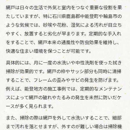
網戸の破れやゆるみを自分で修理する方法
網戸は日々の生活で外気と室内をつなぐ重要な役割を果
家庭でできる網戸の汚れ落としとコツ
たしていますが、特に石川県鹿島郡中能登町や輪島市の
自分で網戸を張り替える具体的なステップ
ような気候では、砂埃や花粉、湿気による汚れが目立ち
やすく、放置すると劣化が早まります。定期的な手入れ
網戸掃除に便利な道具とメンテナンスのコ
をすることで、網戸本来の通風性や防虫効果を維持し、
ツ
快適な住まい環境を保つことが可能です。
網戸のトラブルを防ぐ日常ケアの工夫
具体的には、月に一度の水洗いや中性洗剤を使った拭き
網戸の破れを防ぐ毎日のケア方法とは
掃除が効果的です。網戸の枠やサッシ部分も同時に清掃
花粉や砂埃対策に効果的な網戸メンテナン
することで、フレームの歪みやサビの発生を防げます。
ス
例えば、能登地方の施工事例では、定期的なメンテナン
網戸トラブルを未然に防ぐ予防策の実践
スによって網戸の破れやたるみの発生を未然に防いだケ
静電気防止で網戸掃除を楽にする工夫
ースが多く見られます。
虫の侵入を防ぐ網戸の日常点検ポイント
また、掃除の際は網戸を外して水洗いすることで、細部
不具合発生時の網戸調整ポイント徹底解説
まで汚れを落とせますが、外すのが難しい場合は掃除機