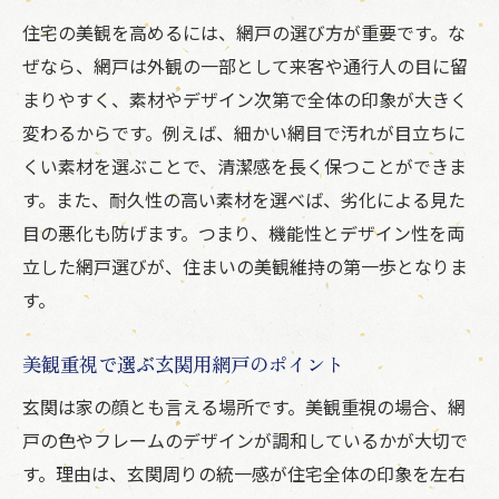
簡単な掃除で網戸の美しさを長持ち
住宅の美観を高めるには、網戸の選び方が重要です。な
ぜなら、網戸は外観の一部として来客や通行人の目に留
玄関や窓の網戸掃除を習慣化するコツ
まりやすく、素材やデザイン次第で全体の印象が大きく
掃除後の網戸で得られる快適な眺め
変わるからです。例えば、細かい網目で汚れが目立ちに
網戸掃除が家族の健康にもつながる理由
くい素材を選ぶことで、清潔感を長く保つことができま
美観維持に役立つ網戸素材の特徴とは
す。また、耐久性の高い素材を選べば、劣化による見た
美観を長持ちさせる網戸素材の選び方
目の悪化も防げます。つまり、機能性とデザイン性を両
網戸素材ごとの耐久性と見た目の違い
立した網戸選びが、住まいの美観維持の第一歩となりま
環境にやさしい網戸素材がもたらす効果
す。
掃除しやすい網戸素材のメリットを解説
美観重視で選ぶ玄関用網戸のポイント
玄関や窓におすすめの網戸素材とは
玄関は家の顔とも言える場所です。美観重視の場合、網
美観を損なわない網戸素材比較ガイド
戸の色やフレームのデザインが調和しているかが大切で
簡単にできる網戸の手入れ術をご紹介
す。理由は、玄関周りの統一感が住宅全体の印象を左右
忙しい人向け網戸手入れの時短テク