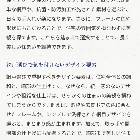
快適で美しい住まいを支える網戸の工夫
単な網戸や、抗菌・防汚加工が施された素材を選ぶと、
住まいの美観を高める網戸設置テクニック
日々の手入れが楽になります。さらに、フレームの色や
換気と美観を両立する網戸の工夫点
形状にもこだわることで、住宅の雰囲気を損なわずに美
網戸で快適な生活空間づくりを実現
観を保てます。これらを踏まえて選択することで、長く
家族みんなが喜ぶ美観維持の網戸活用術
美しい住まいを維持できます。
網戸の工夫で外からの印象もアップ
網戸選びで気を付けたいデザイン要素
快適な住まいを叶える網戸選びのヒント
網戸選びで重視すべきデザイン要素は、住宅全体との調
和と、細部の仕上げです。なぜなら、統一感のないデザ
インや粗雑な仕上げは、せっかくの住まいの美観を損ね
てしまうからです。例えば、窓枠や玄関ドアの色に合わ
せたフレームや、シンプルで洗練された網目デザインを
選ぶと、まとまり感が生まれます。加えて、取っ手や開
閉部の仕上げにも配慮することで、細部まで美しい住ま