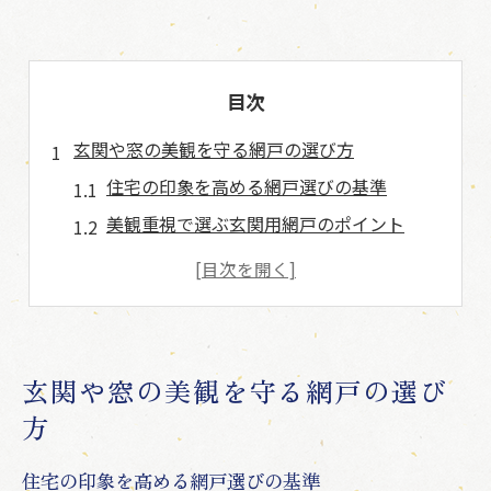
目次
玄関や窓の美観を守る網戸の選び方
住宅の印象を高める網戸選びの基準
美観重視で選ぶ玄関用網戸のポイント
窓の景観と調和する網戸素材の見極め方
網戸の色と細さが美観に与える影響
美しい住まいを叶える網戸選択術
網戸選びで気を付けたいデザイン要素
玄関や窓の美観を守る網戸の選び
網戸掃除で住まいの印象が変わる理由
方
定期的な網戸掃除が美観維持の鍵
住宅の印象を高める網戸選びの基準
網戸の汚れが住宅全体に与える印象