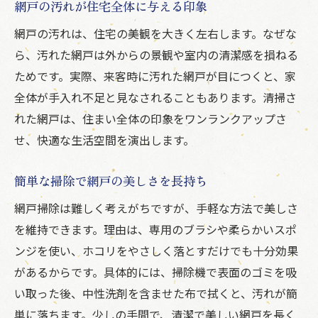
網戸の汚れが住宅全体に与える印象
網戸の汚れは、住宅の美観を大きく左右します。なぜな
ら、汚れた網戸は外からの景観や室内の清潔感を損ねる
ためです。実際、来客時に汚れた網戸が目につくと、家
全体が手入れ不足と見なされることもあります。清掃さ
れた網戸は、住まい全体の印象をワンランクアップさ
せ、快適な生活空間を演出します。
簡単な掃除で網戸の美しさを長持ち
網戸掃除は難しく考えがちですが、手軽な方法で美しさ
を維持できます。理由は、専用のブラシや柔らかいスポ
ンジを使い、ホコリをやさしく落とすだけでも十分効果
があるからです。具体的には、掃除機で表面のゴミを吸
い取った後、中性洗剤を含ませた布で拭くと、汚れが簡
単に落ちます。少しの手間で、清潔で美しい網戸を長く