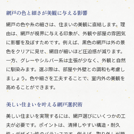
美観と快適性を高める網戸使いの工夫
網戸の色と細さが美観に与える影響
網戸の設置で景観と防虫性を両立する方法
網戸の色や糸の細さは、住まいの美観に直結します。理
景観を損なわない機能的な網戸の選択法
由は、網戸が視界に与える印象が、外観や部屋の雰囲気
住まいの美しさを守る網戸活用アイデア
に影響を及ぼすためです。例えば、黒色の網戸は外の景
機能性を損なわない美観重視の網戸選び
色をクリアに見せ、網目が細いほど圧迫感が減ります。
玄関網戸の景観配慮と使いやすさの両立
一方、グレーやシルバー系は主張が少なく、外観と自然
長く美しさを保つための網戸メンテナンス法
に馴染みます。選ぶ際は、部屋や外壁との調和も考慮し
劣化を防ぐ網戸メンテナンスの基本
ましょう。色や細さを工夫することで、室内外の美観を
網戸の美観を守るための定期点検ポイント
高めることができます。
長持ちさせるための網戸ケア習慣とは
美しい住まいを叶える網戸選択術
網戸の破れやすい部分を徹底チェック
美しい住まいを実現するには、網戸選びにいくつかの工
交換タイミングを見極める網戸管理法
夫が必要です。ポイントは、清掃しやすい構造・耐久
簡単メンテナンスで美観キープを実現
性・デザイン性のバランスです。例えば、取り外しが簡