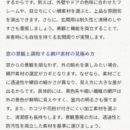
するからです。例えば、外壁やドアの色味に合わせたフ
手軽に美観がアップする網戸掃除術
レームや、目立ちにくい網素材を選ぶと、上品な雰囲気
網戸の美しさを保つ日常のお手入れ方法
を演出できます。さらに、玄関用は耐久性と清掃のしや
身近な道具で効率的に網戸を清掃する方法
すさも重視しましょう。美観と機能を両立することで、
網戸のお手入れで住まいの第一印象アップ
来客時にも自信を持てる玄関周りが実現します。
汚れやすい玄関網戸の簡単清掃ポイント
窓の景観と調和する網戸素材の見極め方
網戸の色やデザインが与える外観への影響
窓からの景観を損なわず、外の眺めを楽しみたい場合、
住宅の外観を引き立てる網戸の色選び
網戸素材の選定がカギとなります。なぜなら、素材ごと
網戸デザインが住まいの印象を変える理由
に透過性や網目の細かさが異なり、見え方に大きな差が
黒色網戸がもたらす景観へのメリット
出るからです。具体的には、黒色系や細い繊維の網戸は
細線網戸で外観が洗練されるポイント
外の景色が鮮明に見えやすく、室内の明るさも保てま
デザイン性重視の網戸活用アイデア
す。また、ホコリや花粉が付きにくい加工素材を選ぶ
色とデザインで差がつく玄関網戸の選び方
と、清潔感も長持ちします。景観重視の方は、透過性と
景観と機能性を両立する網戸活用のコツ
防汚性を両立した素材を基準に選びましょう。