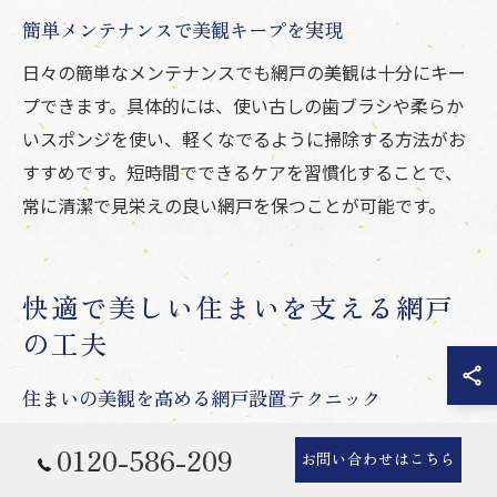
簡単メンテナンスで美観キープを実現
日々の簡単なメンテナンスでも網戸の美観は十分にキー
プできます。具体的には、使い古しの歯ブラシや柔らか
いスポンジを使い、軽くなでるように掃除する方法がお
すすめです。短時間でできるケアを習慣化することで、
常に清潔で見栄えの良い網戸を保つことが可能です。
快適で美しい住まいを支える網戸
の工夫
住まいの美観を高める網戸設置テクニック
網戸は住まいの外観や室内の印象を左右する重要な要素
0120-586-209
お問い合わせはこちら
です。美観を高めるには、網戸の設置位置やサイズを窓