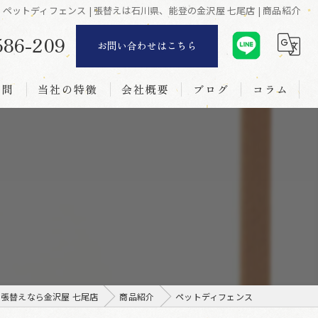
ペットディフェンス | 張替えは石川県、能登の金沢屋 七尾店 | 商品紹介
586-209
お問い合わせはこちら
質問
当社の特徴
会社概要
ブログ
コラム
リフォーム
襖
障子
網戸
新調
張替えなら金沢屋 七尾店
商品紹介
ペットディフェンス